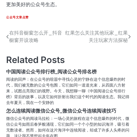
更加美好的公众号生态。
公众号文章点赞
在抖音橱窗怎么开_抖音
红果怎么关注其他玩家_红果
文
橱窗开设攻略
关注玩家方法探秘
章
导
Related Posts
航
中国阅读公众号排行榜_阅读公众号排名榜
阅读的回声：在公众号的喧嚣中寻找心灵的宁静在这个信息爆炸的时
代，我们被无数的公众号包围，它们如同一道道光束，从四面八方射
来，试图点亮我们的视野。今天，我想聊一聊《中国阅读公众号排行
榜》背后的故事，以及它如何折射出我们这个时代的阅读生态。我记得
去年夏天，我在一个安静的
怎么连续阅读微信公众号_微信公众号连续阅读技巧
微信公众号的阅读马拉松：一场心灵的旅程在这个信息爆炸的时代，微
信公众号如雨后春笋般涌现，它们如同一个个小型的知识海洋，吸引着
无数读者。然而，如何在这片海洋中连续阅读，却成了许多人头疼的问
题。这让我不禁想起去年在图