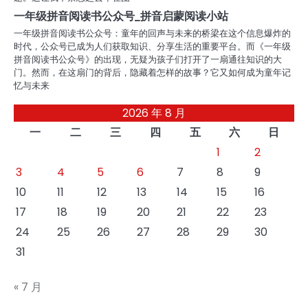
一年级拼音阅读书公众号_拼音启蒙阅读小站
一年级拼音阅读书公众号：童年的回声与未来的桥梁在这个信息爆炸的
时代，公众号已成为人们获取知识、分享生活的重要平台。而《一年级
拼音阅读书公众号》的出现，无疑为孩子们打开了一扇通往知识的大
门。然而，在这扇门的背后，隐藏着怎样的故事？它又如何成为童年记
忆与未来
2026 年 8 月
一
二
三
四
五
六
日
1
2
3
4
5
6
7
8
9
10
11
12
13
14
15
16
17
18
19
20
21
22
23
24
25
26
27
28
29
30
31
« 7 月