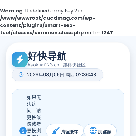
Warning
: Undefined array key 2 in
/www/wwwroot/quadmag.com/wp-
content/plugins/smart-seo-
tool/classes/common.class.php
on line
1247