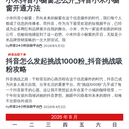
小米抖音小橱窗怎么开_抖音小米小橱
窗开通方法
小米抖音小橱窗：开向未来的橱窗在这个信息爆炸的时代，我们每个人
都成了信息的传播者。而抖音，作为当下最受欢迎的短视频平台，已经
成为众多网红和品牌展示自我的舞台。小米，作为一家追求创新的科技
公司，也敏锐地捕捉到了这一趋势。小米抖音小橱窗的开启，无疑是小
米品牌营销策略的一次大胆尝试。我
by
抖音24小时自助平台
2026年5月1日
抖音自助下单
抖音怎么发起挑战1000粉_抖音挑战吸
粉攻略
抖音挑战之路：千粉背后的心路历程在这个信息爆炸的时代，抖音已成
为许多人展示自我、分享生活的重要平台。而“挑战1000粉”几乎成了每
一个抖音新手的心愿。这让我不禁想起去年在某个小城的咖啡馆里，一
个年轻女孩向我倾诉她的抖音梦想。她眼中闪烁着对未来的期待，却掩
不住那份对成功
by
抖音24小时自助平台
2026年4月2日
2026 年 8 月
一
二
三
四
五
六
日