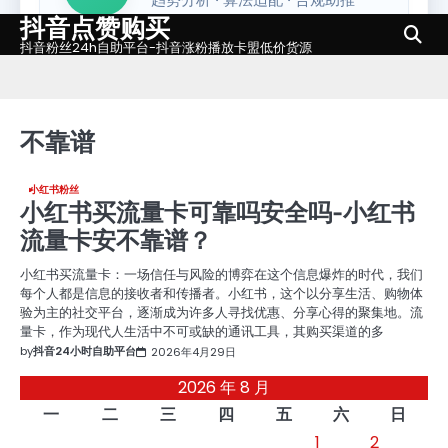
抖音点赞购买
Skip
to
抖音粉丝24h自助平台-抖音涨粉播放卡盟低价货源
content
不靠谱
小红书粉丝
小红书买流量卡可靠吗安全吗-小红书
流量卡安不靠谱？
小红书买流量卡：一场信任与风险的博弈在这个信息爆炸的时代，我们
每个人都是信息的接收者和传播者。小红书，这个以分享生活、购物体
验为主的社交平台，逐渐成为许多人寻找优惠、分享心得的聚集地。流
量卡，作为现代人生活中不可或缺的通讯工具，其购买渠道的多
by
抖音24小时自助平台
2026年4月29日
2026 年 8 月
一
二
三
四
五
六
日
1
2