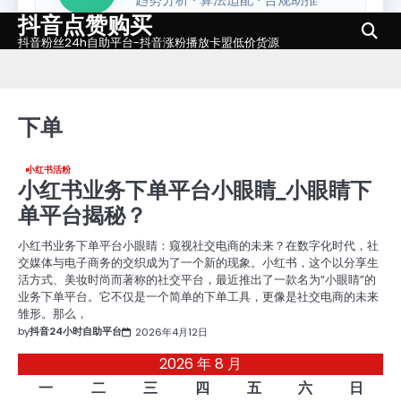
抖音点赞购买
Skip
to
抖音粉丝24h自助平台-抖音涨粉播放卡盟低价货源
content
下单
小红书活粉
小红书业务下单平台小眼睛_小眼睛下
单平台揭秘？
小红书业务下单平台小眼睛：窥视社交电商的未来？在数字化时代，社
交媒体与电子商务的交织成为了一个新的现象。小红书，这个以分享生
活方式、美妆时尚而著称的社交平台，最近推出了一款名为“小眼睛”的
业务下单平台。它不仅是一个简单的下单工具，更像是社交电商的未来
雏形。那么，
by
抖音24小时自助平台
2026年4月12日
2026 年 8 月
一
二
三
四
五
六
日