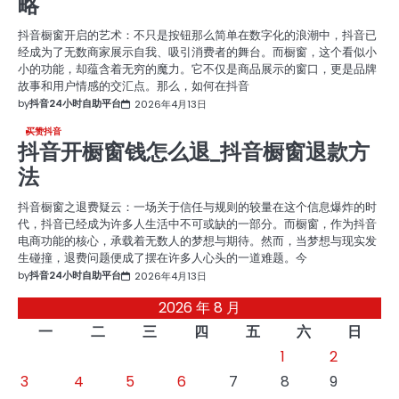
略
抖音橱窗开启的艺术：不只是按钮那么简单在数字化的浪潮中，抖音已
经成为了无数商家展示自我、吸引消费者的舞台。而橱窗，这个看似小
小的功能，却蕴含着无穷的魔力。它不仅是商品展示的窗口，更是品牌
故事和用户情感的交汇点。那么，如何在抖音
by
抖音24小时自助平台
2026年4月13日
买赞抖音
抖音开橱窗钱怎么退_抖音橱窗退款方
法
抖音橱窗之退费疑云：一场关于信任与规则的较量在这个信息爆炸的时
代，抖音已经成为许多人生活中不可或缺的一部分。而橱窗，作为抖音
电商功能的核心，承载着无数人的梦想与期待。然而，当梦想与现实发
生碰撞，退费问题便成了摆在许多人心头的一道难题。今
by
抖音24小时自助平台
2026年4月13日
2026 年 8 月
一
二
三
四
五
六
日
1
2
3
4
5
6
7
8
9