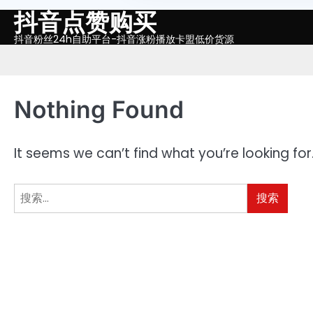
抖音点赞购买
Skip
to
抖音粉丝24h自助平台-抖音涨粉播放卡盟低价货源
content
Nothing Found
It seems we can’t find what you’re looking fo
搜
索：