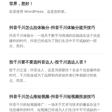
世界，您好！
欢迎使用 WordPress。这是您的第…
抖音千川怎么拉体验分-抖音千川体验分提升技巧
抖音千川体验分：一场关于数字与情感的拉锯战在这个信息
爆炸的时代，抖音已经成为了我们生活中不可或缺的一部
分。而抖...
投千川要不要选抖音达人-投千川选达人否？
投千川之选：抖音达人，还是另辟蹊径？在这个信息爆炸的
时代，千川投放成为了品牌和内容创作者们争相探讨的焦
点。而其...
抖音千川怎么推短视频-抖音千川短视频投放技巧
抖音千川的短视频推广：一场关于艺术与技术的邂逅在这个
信息爆炸的时代，短视频已经成为人们生活中不可或缺的一