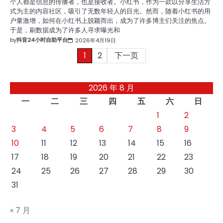
个人都是信息的传播者，也是接收者。小红书，作为一款以分享生活方
式为主的内容社区，吸引了无数年轻人的目光。然而，随着小红书的用
户量激增，如何在小红书上脱颖而出，成为了许多博主们关注的焦点。
于是，刷数据成为了许多人寻求曝光和
by
抖音24小时自助平台
2026年4月19日
文
1
2
下一页
章
2026 年 8 月
分
一
二
三
四
五
六
日
页
1
2
3
4
5
6
7
8
9
10
11
12
13
14
15
16
17
18
19
20
21
22
23
24
25
26
27
28
29
30
31
« 7 月