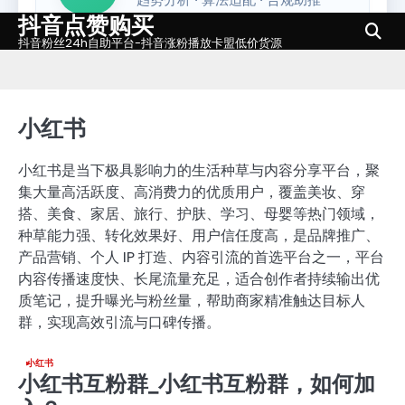
抖音点赞购买
Skip
to
抖音粉丝24h自助平台-抖音涨粉播放卡盟低价货源
content
小红书
小红书是当下极具影响力的生活种草与内容分享平台，聚
集大量高活跃度、高消费力的优质用户，覆盖美妆、穿
搭、美食、家居、旅行、护肤、学习、母婴等热门领域，
种草能力强、转化效果好、用户信任度高，是品牌推广、
产品营销、个人 IP 打造、内容引流的首选平台之一，平台
内容传播速度快、长尾流量充足，适合创作者持续输出优
质笔记，提升曝光与粉丝量，帮助商家精准触达目标人
群，实现高效引流与口碑传播。
小红书
小红书互粉群_小红书互粉群，如何加