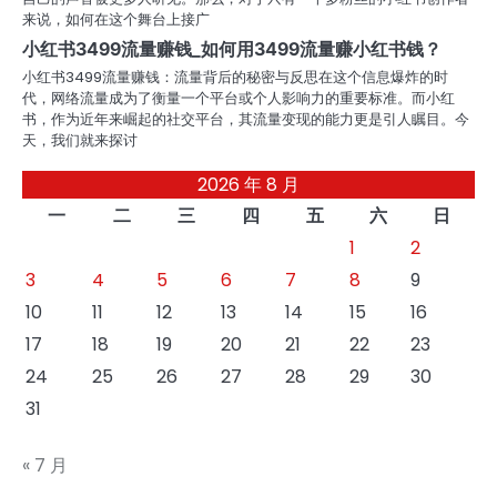
来说，如何在这个舞台上接广
小红书3499流量赚钱_如何用3499流量赚小红书钱？
小红书3499流量赚钱：流量背后的秘密与反思在这个信息爆炸的时
代，网络流量成为了衡量一个平台或个人影响力的重要标准。而小红
书，作为近年来崛起的社交平台，其流量变现的能力更是引人瞩目。今
天，我们就来探讨
2026 年 8 月
一
二
三
四
五
六
日
1
2
3
4
5
6
7
8
9
10
11
12
13
14
15
16
17
18
19
20
21
22
23
24
25
26
27
28
29
30
31
« 7 月