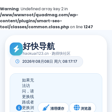
Warning
: Undefined array key 2 in
/www/wwwroot/quadmag.com/wp-
content/plugins/smart-seo-
tool/classes/common.class.php
on line
1247