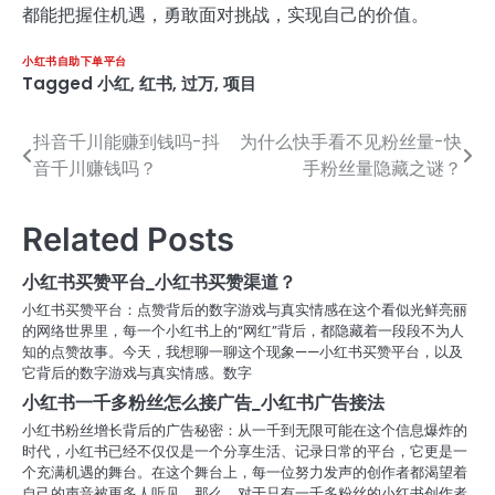
都能把握住机遇，勇敢面对挑战，实现自己的价值。
小红书自助下单平台
Tagged
小红
,
红书
,
过万
,
项目
抖音千川能赚到钱吗-抖
为什么快手看不见粉丝量-快
文
音千川赚钱吗？
手粉丝量隐藏之谜？
章
导
Related Posts
航
小红书买赞平台_小红书买赞渠道？
小红书买赞平台：点赞背后的数字游戏与真实情感在这个看似光鲜亮丽
的网络世界里，每一个小红书上的“网红”背后，都隐藏着一段段不为人
知的点赞故事。今天，我想聊一聊这个现象——小红书买赞平台，以及
它背后的数字游戏与真实情感。数字
小红书一千多粉丝怎么接广告_小红书广告接法
小红书粉丝增长背后的广告秘密：从一千到无限可能在这个信息爆炸的
时代，小红书已经不仅仅是一个分享生活、记录日常的平台，它更是一
个充满机遇的舞台。在这个舞台上，每一位努力发声的创作者都渴望着
自己的声音被更多人听见。那么，对于只有一千多粉丝的小红书创作者