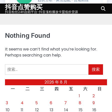
抖音点赞购买
Skip
to
抖音粉丝24h自助平台-抖音涨粉播放卡盟低价货源
content
Nothing Found
It seems we can’t find what you’re looking for.
Perhaps searching can help.
搜
索：
2026 年 8 月
一
二
三
四
五
六
日
1
2
3
4
5
6
7
8
9
10
11
12
13
14
15
16