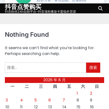
抖音点赞购买
Skip
to
抖音粉丝24h自助平台-抖音涨粉播放卡盟低价货源
content
Nothing Found
It seems we can’t find what you’re looking for.
Perhaps searching can help.
搜
索：
2026 年 8 月
一
二
三
四
五
六
日
1
2
3
4
5
6
7
8
9
10
11
12
13
14
15
16