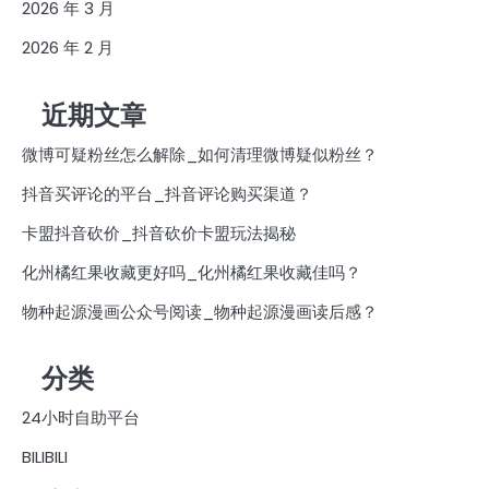
2026 年 3 月
2026 年 2 月
近期文章
微博可疑粉丝怎么解除_如何清理微博疑似粉丝？
抖音买评论的平台_抖音评论购买渠道？
卡盟抖音砍价_抖音砍价卡盟玩法揭秘
化州橘红果收藏更好吗_化州橘红果收藏佳吗？
物种起源漫画公众号阅读_物种起源漫画读后感？
分类
24小时自助平台
BILIBILI