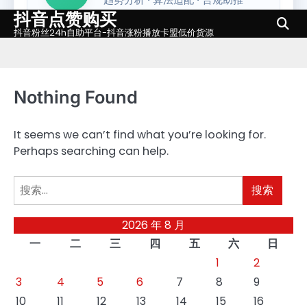
抖音点赞购买
Skip
to
抖音粉丝24h自助平台-抖音涨粉播放卡盟低价货源
content
Nothing Found
It seems we can’t find what you’re looking for.
Perhaps searching can help.
搜
索：
2026 年 8 月
一
二
三
四
五
六
日
1
2
3
4
5
6
7
8
9
10
11
12
13
14
15
16