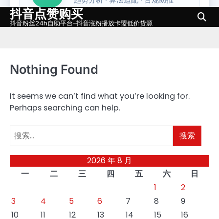
抖音点赞购买
Skip
to
抖音粉丝24h自助平台-抖音涨粉播放卡盟低价货源
content
Nothing Found
It seems we can’t find what you’re looking for.
Perhaps searching can help.
搜
索：
2026 年 8 月
一
二
三
四
五
六
日
1
2
3
4
5
6
7
8
9
10
11
12
13
14
15
16