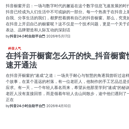
抖音橱窗开启：一场与数字时代的邂逅在这个数字信息飞速发展的时
抖音已经成为人们生活中不可或缺的一部分。每一个热衷于在抖音上
自我、分享生活的我们，都梦想着拥有自己的抖音橱窗。那么，究竟
在抖音上开启自己的橱窗呢？这不仅是一个技术问题，更是一个关于
表达、品牌塑造和人际互动的深刻话
by
抖音24小时自助平台
2026年5月17日
抖音人气
在抖音开橱窗怎么开的快_抖音橱窗
速开通法
在抖音开橱窗的“速成”之道：一场关于耐心与智慧的角逐我曾听过这
个故事，在某个遥远的村落，有一位老匠人，他制作的手工艺品总是
应求。有一天，一个年轻人慕名而来，希望从他那里学到“速成”的秘
老匠人没有直接回答，而是领着年轻人去山间散步，途中他们遇到了
正在
by
抖音24小时自助平台
2026年4月10日