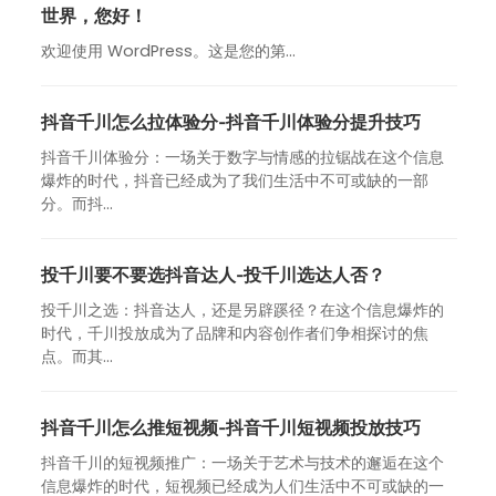
世界，您好！
欢迎使用 WordPress。这是您的第…
抖音千川怎么拉体验分-抖音千川体验分提升技巧
抖音千川体验分：一场关于数字与情感的拉锯战在这个信息
爆炸的时代，抖音已经成为了我们生活中不可或缺的一部
分。而抖...
投千川要不要选抖音达人-投千川选达人否？
投千川之选：抖音达人，还是另辟蹊径？在这个信息爆炸的
时代，千川投放成为了品牌和内容创作者们争相探讨的焦
点。而其...
抖音千川怎么推短视频-抖音千川短视频投放技巧
抖音千川的短视频推广：一场关于艺术与技术的邂逅在这个
信息爆炸的时代，短视频已经成为人们生活中不可或缺的一