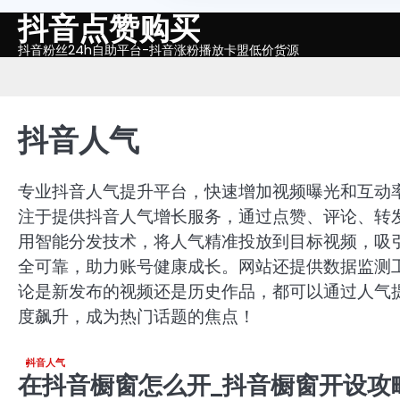
抖音点赞购买
Skip
to
抖音粉丝24h自助平台-抖音涨粉播放卡盟低价货源
content
抖音人气
专业抖音人气提升平台，快速增加视频曝光和互动
注于提供抖音人气增长服务，通过点赞、评论、转
用智能分发技术，将人气精准投放到目标视频，吸
全可靠，助力账号健康成长。网站还提供数据监测
论是新发布的视频还是历史作品，都可以通过人气
度飙升，成为热门话题的焦点！
抖音人气
在抖音橱窗怎么开_抖音橱窗开设攻