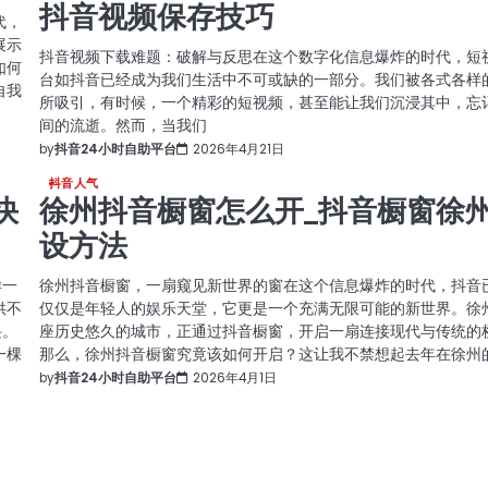
抖音视频保存技巧
代，
展示
抖音视频下载难题：破解与反思在这个数字化信息爆炸的时代，短
如何
台如抖音已经成为我们生活中不可或缺的一部分。我们被各式各样
自我
所吸引，有时候，一个精彩的短视频，甚至能让我们沉浸其中，忘
间的流逝。然而，当我们
by
抖音24小时自助平台
2026年4月21日
抖音人气
快
徐州抖音橱窗怎么开_抖音橱窗徐
设方法
样一
徐州抖音橱窗，一扇窥见新世界的窗在这个信息爆炸的时代，抖音
供不
仅仅是年轻人的娱乐天堂，它更是一个充满无限可能的新世界。徐
诀。
座历史悠久的城市，正通过抖音橱窗，开启一扇连接现代与传统的
一棵
那么，徐州抖音橱窗究竟该如何开启？这让我不禁想起去年在徐州
by
抖音24小时自助平台
2026年4月1日