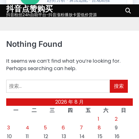
抖音点赞购买
Skip
to
抖音粉丝24h自助平台-抖音涨粉播放卡盟低价货源
content
Nothing Found
It seems we can’t find what you’re looking for.
Perhaps searching can help.
搜
索：
2026 年 8 月
一
二
三
四
五
六
日
1
2
3
4
5
6
7
8
9
10
11
12
13
14
15
16