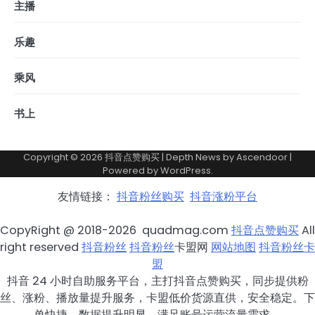
主播
乐趣
乘风
书上
Copyright © 2026
抖音点赞购买
| Depth News by
Ascendoor
|
Powered by
WordPress
.
友情链接：
抖音粉丝购买
抖音涨粉平台
CopyRight @ 2018-2026 quadmag.com
抖音点赞购买
All
right reserved
抖音粉丝
抖音粉丝
卡盟网
网站地图
抖音粉丝卡
盟
抖音 24 小时自助服务平台，主打抖音点赞购买，同步提供粉
丝、涨粉、播放量提升服务，卡盟低价货源直供，安全稳定。下
单快捷，数据提升明显，满足账号运营流量需求。