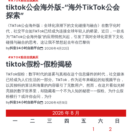
TIKTOK粉丝在线购买
tiktok公会海外版-“海外TikTok公会
探索”
《TikTok公会海外版：全球化浪潮下的文化碰撞与融合》在数字化时
代，社交平台如TikTok已经成为连接全球年轻人的桥梁。近日，一款名
为“TikTok公会海外版”的应用悄然兴起，引发了我对全球化背景下文化
碰撞与融合的思考。这让我不禁想起去年在巴黎街
by
抖音24小时自助平台
2026年4月22日
TIKTOK粉丝在线购买
tiktok假粉-假粉揭秘
TikTok假粉：数字时代的迷雾与真相在这个信息爆炸的时代，社交媒体
已经成为人们生活的一部分。TikTok，作为近年来崛起的短视频平台，
以其独特的算法和海量的内容吸引了无数用户。然而，在这片看似光鲜
亮丽的数字世界里，却隐藏着一个不为人知的秘密——假粉。为什么假
粉横行？或许你会问，为什
by
抖音24小时自助平台
2026年4月9日
2026 年 8 月
一
二
三
四
五
六
日
1
2