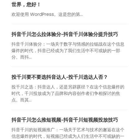
世界，您好！
欢迎使用 WordPress。这是您的第…
抖音千川怎么拉体验分-抖音千川体验分提升技巧
抖音千川体验分：一场关于数字与情感的拉锯战在这个信息
爆炸的时代，抖音已经成为了我们生活中不可或缺的一部
分。而抖...
投千川要不要选抖音达人-投千川选达人否？
投千川之选：抖音达人，还是另辟蹊径？在这个信息爆炸的
时代，千川投放成为了品牌和内容创作者们争相探讨的焦
点。而其...
抖音千川怎么推短视频-抖音千川短视频投放技巧
抖音千川的短视频推广：一场关于艺术与技术的邂逅在这个
信息爆炸的时代，短视频已经成为人们生活中不可或缺的一