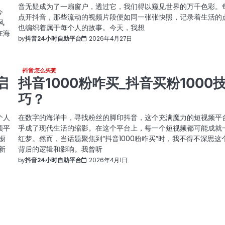
音无疑成为了一扇窗户，透过它，我们得以窥见世界的万千色彩。
今
点开抖音，那些流动的视频片段便如同一张张快照，记录着生活的
风
也编织着属于每个人的故事。今天，我想
在海
by
抖音24小时自助平台
2026年4月27日
抖音怎么买赞
启
抖音1000粉咋买_抖音买粉1000
巧？
个人
在数字的海洋中，寻找粉丝的脚印抖音，这个充满魔力的短视频平
频平
乎成了现代生活的缩影。在这个平台上，每一个短视频都可能成就
橱
红梦。然而，当话题聚焦到“抖音1000粉咋买”时，我不得不深思这
新
背后的逻辑和影响。我曾听
by
抖音24小时自助平台
2026年4月1日