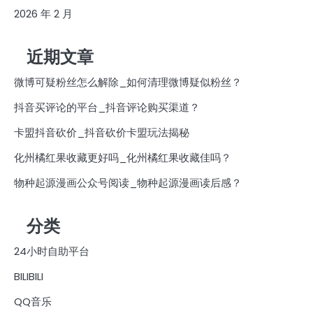
2026 年 2 月
近期文章
微博可疑粉丝怎么解除_如何清理微博疑似粉丝？
抖音买评论的平台_抖音评论购买渠道？
卡盟抖音砍价_抖音砍价卡盟玩法揭秘
化州橘红果收藏更好吗_化州橘红果收藏佳吗？
物种起源漫画公众号阅读_物种起源漫画读后感？
分类
24小时自助平台
BILIBILI
QQ音乐