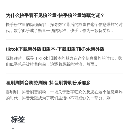
为什么快手看不见粉丝量-快手粉丝量隐藏之谜？
快手粉丝量的隐秘面纱：探寻数字背后的故事在这个信息爆炸的时
代，数字似乎成了衡量一切的标准。快手，作为一款备受欢...
tiktok下载海外版旧版本-下载旧版TikTok海外版
抚摸往昔，探寻 TikTok 旧版本的魅力在这个信息爆炸的时代，我
们似乎总是被推着向前，追逐着最新的潮流。然而...
喜刷刷抖音刷赞刷粉-抖音刷赞刷粉乐趣多
喜刷刷，抖音刷赞刷粉，一场关于数字狂欢的反思在这个信息爆炸
的时代，抖音无疑成为了我们生活中不可或缺的一部分。刷...
标签