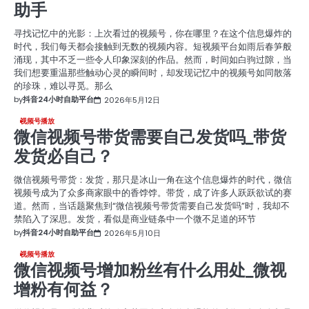
助手
寻找记忆中的光影：上次看过的视频号，你在哪里？在这个信息爆炸的
时代，我们每天都会接触到无数的视频内容。短视频平台如雨后春笋般
涌现，其中不乏一些令人印象深刻的作品。然而，时间如白驹过隙，当
我们想要重温那些触动心灵的瞬间时，却发现记忆中的视频号如同散落
的珍珠，难以寻觅。那么
by
抖音24小时自助平台
2026年5月12日
视频号播放
微信视频号带货需要自己发货吗_带货
发货必自己？
微信视频号带货：发货，那只是冰山一角在这个信息爆炸的时代，微信
视频号成为了众多商家眼中的香饽饽。带货，成了许多人跃跃欲试的赛
道。然而，当话题聚焦到“微信视频号带货需要自己发货吗”时，我却不
禁陷入了深思。发货，看似是商业链条中一个微不足道的环节
by
抖音24小时自助平台
2026年5月10日
视频号播放
微信视频号增加粉丝有什么用处_微视
增粉有何益？