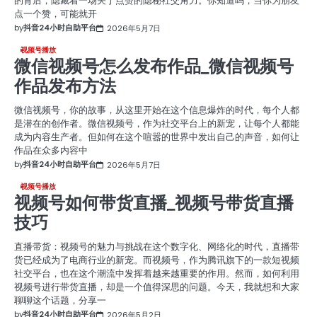
的背后，隐藏着一场关于点赞的隐秘社交角力。你知道吗，当你为朋友
点一个赞，可能就开
by
抖音24小时自助平台
2026年5月7日
视频号播放
微信视频号怎么发布作品_微信视频号
作品发布方法
微信视频号，你的故事，从这里开始在这个信息爆炸的时代，每个人都
是潜在的创作者。微信视频号，作为社交平台上的新宠，让每个人都能
成为内容生产者。但如何在这个喧嚣的世界中发出自己的声音，如何让
作品在众多内容中
by
抖音24小时自助平台
2026年5月7日
视频号播放
视频号如何带货直播_视频号带货直播
技巧
直播带货：视频号的魅力与挑战在这个数字化、网络化的时代，直播带
货已经成为了电商行业的新宠。而视频号，作为腾讯旗下的一款短视频
社交平台，也在这个潮流中发挥着越来越重要的作用。然而，如何利用
视频号进行带货直播，却是一个值得深思的问题。今天，我就想和大家
聊聊这个话题，分享一
by
抖音24小时自助平台
2026年5月2日