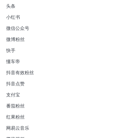
头条
小红书
微信公众号
微博粉丝
快手
懂车帝
抖音有效粉丝
抖音点赞
支付宝
番茄粉丝
红果粉丝
网易云音乐