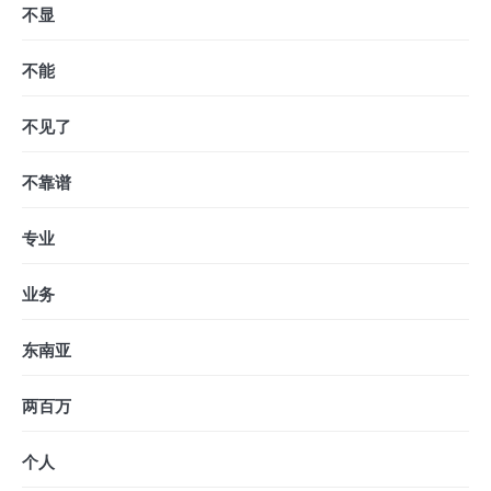
不显
不能
不见了
不靠谱
专业
业务
东南亚
两百万
个人