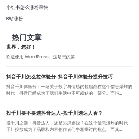
小红书怎么涨粉最快
B站涨粉
热门文章
世界，您好！
欢迎使用 WordPress。这是您的第…
抖音千川怎么拉体验分-抖音千川体验分提升技巧
抖音千川体验分：一场关于数字与情感的拉锯战在这个信息爆炸的
时代，抖音已经成为了我们生活中不可或缺的一部分。而抖...
投千川要不要选抖音达人-投千川选达人否？
投千川之选：抖音达人，还是另辟蹊径？在这个信息爆炸的时代，
千川投放成为了品牌和内容创作者们争相探讨的焦点。而其...