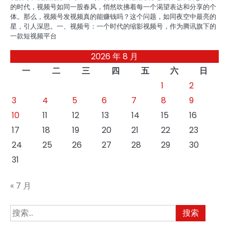
的时代，视频号如同一股春风，悄然吹拂着每一个渴望表达和分享的个
体。那么，视频号发视频真的能赚钱吗？这个问题，如同夜空中最亮的
星，引人深思。一、视频号：一个时代的缩影视频号，作为腾讯旗下的
一款短视频平台
2026 年 8 月
一
二
三
四
五
六
日
1
2
3
4
5
6
7
8
9
10
11
12
13
14
15
16
17
18
19
20
21
22
23
24
25
26
27
28
29
30
31
« 7 月
搜
索：