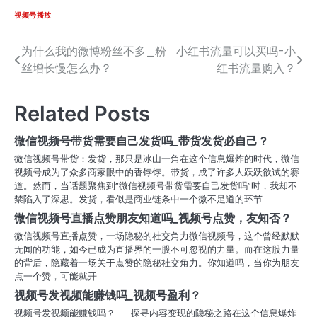
视频号播放
为什么我的微博粉丝不多_粉
小红书流量可以买吗-小
文
丝增长慢怎么办？
红书流量购入？
章
导
Related Posts
航
微信视频号带货需要自己发货吗_带货发货必自己？
微信视频号带货：发货，那只是冰山一角在这个信息爆炸的时代，微信
视频号成为了众多商家眼中的香饽饽。带货，成了许多人跃跃欲试的赛
道。然而，当话题聚焦到“微信视频号带货需要自己发货吗”时，我却不
禁陷入了深思。发货，看似是商业链条中一个微不足道的环节
微信视频号直播点赞朋友知道吗_视频号点赞，友知否？
微信视频号直播点赞，一场隐秘的社交角力微信视频号，这个曾经默默
无闻的功能，如今已成为直播界的一股不可忽视的力量。而在这股力量
的背后，隐藏着一场关于点赞的隐秘社交角力。你知道吗，当你为朋友
点一个赞，可能就开
视频号发视频能赚钱吗_视频号盈利？
视频号发视频能赚钱吗？——探寻内容变现的隐秘之路在这个信息爆炸