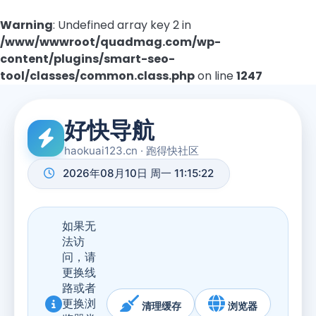
Warning
: Undefined array key 2 in
/www/wwwroot/quadmag.com/wp-
content/plugins/smart-seo-
tool/classes/common.class.php
on line
1247