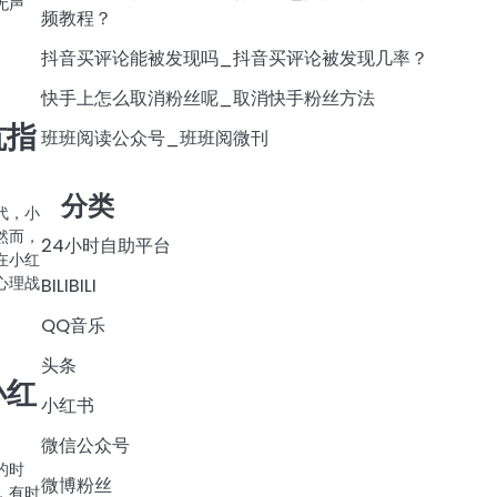
无声
频教程？
抖音买评论能被发现吗_抖音买评论被发现几率？
快手上怎么取消粉丝呢_取消快手粉丝方法
坑指
班班阅读公众号_班班阅微刊
分类
代，小
然而，
24小时自助平台
在小红
心理战
BILIBILI
QQ音乐
头条
小红
小红书
微信公众号
的时
微博粉丝
，有时