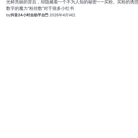
光鲜亮丽的背后，却隐藏着一个不为人知的秘密——买粉。买粉的诱
数字的魔力“粉丝数”对于很多小红书
by
抖音24小时自助平台
2026年4月14日