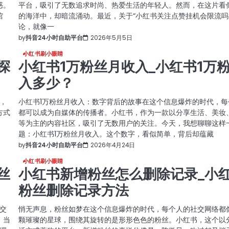
惑。
平台，吸引了无数追求时尚、热爱生活的年轻人。然而，在这片看
馆
的海洋中，却暗流涌动。最近，关于“小红书关注点赞挂机会限流吗
论，就像一
by
抖音24小时自助平台
2026年5月5日
小红书刷小眼睛
n探
小红书1万粉丝月收入_小红书1万
入多少？
代，
小红书1万粉丝月收入：数字背后的故事在这个信息爆炸的时代，每
方式
都可以成为自媒体的传播者。小红书，作为一款以分享生活、美妆
。
等为主的内容社区，吸引了无数用户的关注。今天，我想聊聊这样
题：小红书1万粉丝月收入。这个数字，看似简单，背后却蕴藏
by
抖音24小时自助平台
2026年4月24日
小红书刷小眼睛
丝
小红书新增粉丝怎么删除记录_小
粉丝删除记录方法
交
悄无声息，粉丝如梦在这个信息爆炸的时代，每个人的社交网络都
，当
颗璀璨的星球，围绕其旋转的是形形色色的粉丝。小红书，这个以