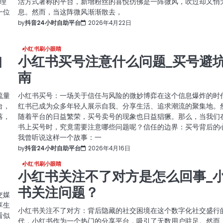
理
活方式著称的平台，新增粉丝的喜悦仿佛是一阵微风，吹过却又悄
一位
息。然而，当这阵微风渐渐散去，
by
抖音24小时自助平台
2026年4月22日
小红书刷小眼睛
知
小红书买号注意什么问题_买号避
南
流量
小红书买号：一场关于信任与风险的微妙博弈在这个信息爆炸的时
台，
红书已成为众多年轻人展示自我、分享生活、追求潮流的聚集地。
落，
随着平台的日益繁荣，买号卖号的现象也日益猖獗。那么，当我们
书上买号时，究竟需要注意哪些问题呢？信任的边界：买号背后的
我曾听说这样一个故事：一
by
抖音24小时自助平台
2026年4月16日
小红书刷小眼睛
小红书关注不了对方是怎么回事_
书关注问题？
交媒
享生
小红书关注不了对方：背后隐藏的社交困境在这个数字化社交盛行
看似
代，小红书作为一个热门的分享平台，吸引了无数用户驻足。然而