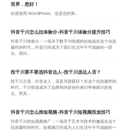
世界，您好！
欢迎使用 WordPress。这是您的第…
抖音千川怎么拉体验分-抖音千川体验分提升技巧
抖音千川体验分：一场关于数字与情感的拉锯战在这个信息
爆炸的时代，抖音已经成为了我们生活中不可或缺的一部
分。而抖...
投千川要不要选抖音达人-投千川选达人否？
投千川之选：抖音达人，还是另辟蹊径？在这个信息爆炸的
时代，千川投放成为了品牌和内容创作者们争相探讨的焦
点。而其...
抖音千川怎么推短视频-抖音千川短视频投放技巧
抖音千川的短视频推广：一场关于艺术与技术的邂逅在这个
信息爆炸的时代，短视频已经成为人们生活中不可或缺的一