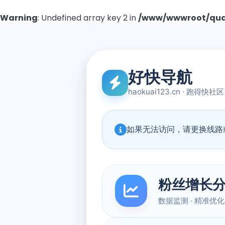
Warning
: Undefined array key 2 in
/www/wwwroot/quad