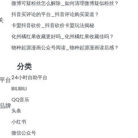
微博可疑粉丝怎么解除_如何清理微博疑似粉丝？
抖音买评论的平台_抖音评论购买渠道？
关
卡盟抖音砍价_抖音砍价卡盟玩法揭秘
化州橘红果收藏更好吗_化州橘红果收藏佳吗？
物种起源漫画公众号阅读_物种起源漫画读后感？
分类
24小时自助平台
平台
BILIBILI
QQ音乐
品牌
头条
小红书
微信公众号