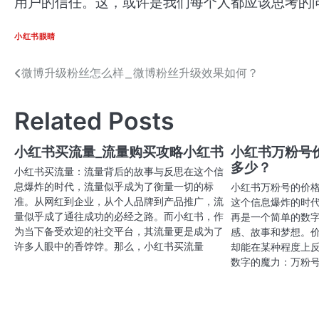
用户的信任。这，或许是我们每个人都应该思考的
小红书眼睛
微博升级粉丝怎么样_微博粉丝升级效果如何？
文
章
Related Posts
导
航
小红书买流量_流量购买攻略小红书
小红书万粉号
多少？
小红书买流量：流量背后的故事与反思在这个信
息爆炸的时代，流量似乎成为了衡量一切的标
小红书万粉号的价
准。从网红到企业，从个人品牌到产品推广，流
这个信息爆炸的时
量似乎成了通往成功的必经之路。而小红书，作
再是一个简单的数
为当下备受欢迎的社交平台，其流量更是成为了
感、故事和梦想。
许多人眼中的香饽饽。那么，小红书买流量
却能在某种程度上
数字的魔力：万粉