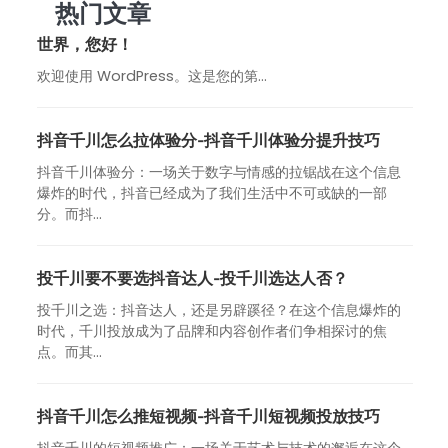
热门文章
世界，您好！
欢迎使用 WordPress。这是您的第…
抖音千川怎么拉体验分-抖音千川体验分提升技巧
抖音千川体验分：一场关于数字与情感的拉锯战在这个信息
爆炸的时代，抖音已经成为了我们生活中不可或缺的一部
分。而抖...
投千川要不要选抖音达人-投千川选达人否？
投千川之选：抖音达人，还是另辟蹊径？在这个信息爆炸的
时代，千川投放成为了品牌和内容创作者们争相探讨的焦
点。而其...
抖音千川怎么推短视频-抖音千川短视频投放技巧
抖音千川的短视频推广：一场关于艺术与技术的邂逅在这个