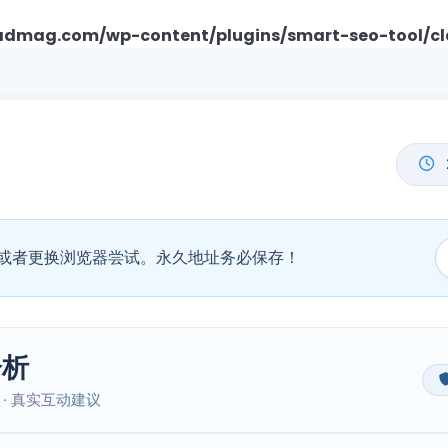
mag.com/wp-content/plugins/smart-seo-tool/cl