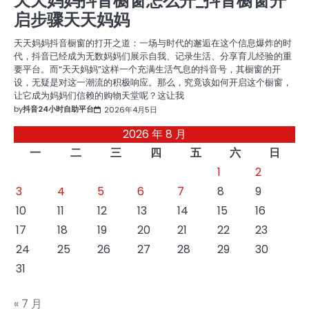
天天妈妈抖音橱窗怎么开_抖音橱窗开
启步骤天天妈妈
天天妈妈抖音橱窗的打开之道：一场与时代的邂逅在这个信息爆炸的时
代，抖音已经成为无数妈妈们展示自我、记录生活、分享育儿经验的重
要平台。而“天天妈妈”这样一个充满生活气息的抖音号，其橱窗的开
设，无疑是对这一潮流的积极响应。那么，究竟该如何开启这个橱窗，
让它成为妈妈们信赖的购物天堂呢？这让我
by
抖音24小时自助平台
2026年4月5日
2026 年 8 月
一
二
三
四
五
六
日
1
2
3
4
5
6
7
8
9
10
11
12
13
14
15
16
17
18
19
20
21
22
23
24
25
26
27
28
29
30
31
« 7 月