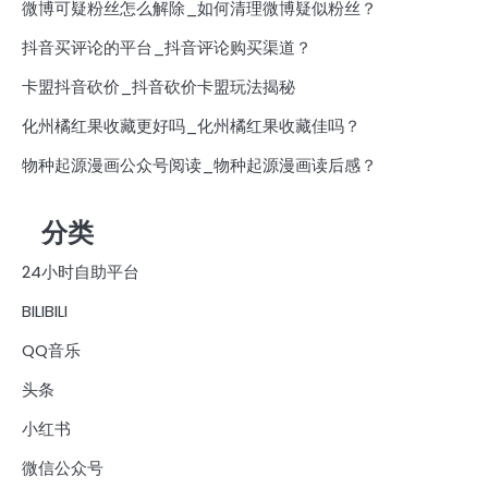
微博可疑粉丝怎么解除_如何清理微博疑似粉丝？
抖音买评论的平台_抖音评论购买渠道？
卡盟抖音砍价_抖音砍价卡盟玩法揭秘
化州橘红果收藏更好吗_化州橘红果收藏佳吗？
物种起源漫画公众号阅读_物种起源漫画读后感？
分类
24小时自助平台
BILIBILI
QQ音乐
头条
小红书
微信公众号