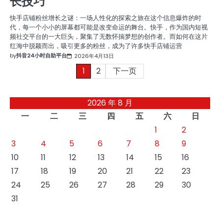
长技巧
快手店铺粉丝增长之谜：一场人性化的探索之旅在这个信息爆炸的时
代，每一个小小的屏幕都可能是改变命运的舞台。快手，作为国内短视
频社交平台的一大巨头，聚集了无数怀揣梦想的创作者。而如何在这片
红海中脱颖而出，吸引更多的粉丝，成为了许多快手店铺运营
by
抖音24小时自助平台
2026年4月13日
文
1
2
下一页
章
2026 年 8 月
分
一
二
三
四
五
六
日
页
1
2
3
4
5
6
7
8
9
10
11
12
13
14
15
16
17
18
19
20
21
22
23
24
25
26
27
28
29
30
31