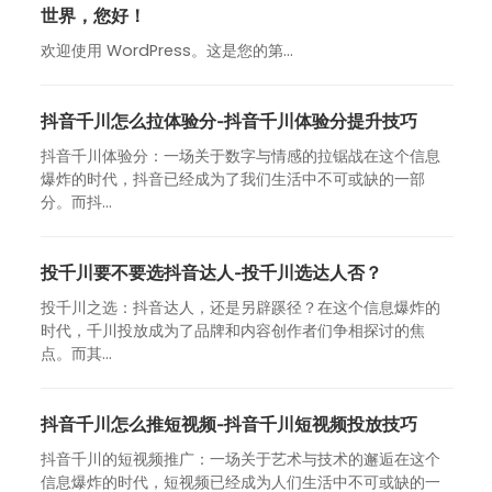
世界，您好！
欢迎使用 WordPress。这是您的第…
抖音千川怎么拉体验分-抖音千川体验分提升技巧
抖音千川体验分：一场关于数字与情感的拉锯战在这个信息
爆炸的时代，抖音已经成为了我们生活中不可或缺的一部
分。而抖...
投千川要不要选抖音达人-投千川选达人否？
投千川之选：抖音达人，还是另辟蹊径？在这个信息爆炸的
时代，千川投放成为了品牌和内容创作者们争相探讨的焦
点。而其...
抖音千川怎么推短视频-抖音千川短视频投放技巧
抖音千川的短视频推广：一场关于艺术与技术的邂逅在这个
信息爆炸的时代，短视频已经成为人们生活中不可或缺的一