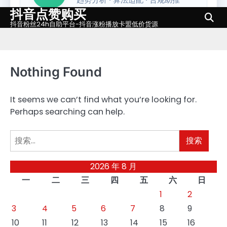
抖音点赞购买
Skip
to
抖音粉丝24h自助平台-抖音涨粉播放卡盟低价货源
content
Nothing Found
It seems we can’t find what you’re looking for.
Perhaps searching can help.
搜
索：
2026 年 8 月
一
二
三
四
五
六
日
1
2
3
4
5
6
7
8
9
10
11
12
13
14
15
16