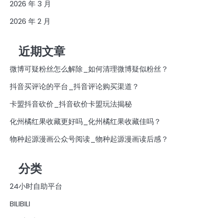
2026 年 3 月
2026 年 2 月
近期文章
微博可疑粉丝怎么解除_如何清理微博疑似粉丝？
抖音买评论的平台_抖音评论购买渠道？
卡盟抖音砍价_抖音砍价卡盟玩法揭秘
化州橘红果收藏更好吗_化州橘红果收藏佳吗？
物种起源漫画公众号阅读_物种起源漫画读后感？
分类
24小时自助平台
BILIBILI