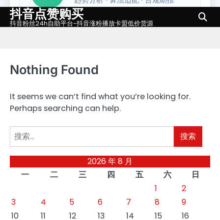
抖音点赞购买
Skip
to
抖音粉丝24h自助平台-抖音涨粉播放卡盟低价货源
content
Nothing Found
It seems we can’t find what you’re looking for.
Perhaps searching can help.
搜
索：
2026 年 8 月
一
二
三
四
五
六
日
1
2
3
4
5
6
7
8
9
10
11
12
13
14
15
16