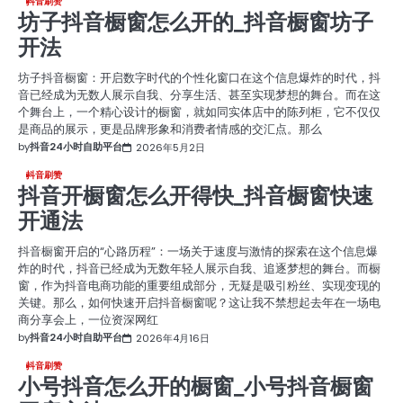
抖音刷赞
坊子抖音橱窗怎么开的_抖音橱窗坊子
开法
坊子抖音橱窗：开启数字时代的个性化窗口在这个信息爆炸的时代，抖
音已经成为无数人展示自我、分享生活、甚至实现梦想的舞台。而在这
个舞台上，一个精心设计的橱窗，就如同实体店中的陈列柜，它不仅仅
是商品的展示，更是品牌形象和消费者情感的交汇点。那么
by
抖音24小时自助平台
2026年5月2日
抖音刷赞
抖音开橱窗怎么开得快_抖音橱窗快速
开通法
抖音橱窗开启的“心路历程”：一场关于速度与激情的探索在这个信息爆
炸的时代，抖音已经成为无数年轻人展示自我、追逐梦想的舞台。而橱
窗，作为抖音电商功能的重要组成部分，无疑是吸引粉丝、实现变现的
关键。那么，如何快速开启抖音橱窗呢？这让我不禁想起去年在一场电
商分享会上，一位资深网红
by
抖音24小时自助平台
2026年4月16日
抖音刷赞
小号抖音怎么开的橱窗_小号抖音橱窗