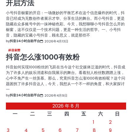
开启方法
小号抖音橱窗的开启：一场微妙的平衡艺术在这个信息爆炸的时代，抖
音已经成为无数创作者展示才华、分享生活的舞台。而小号抖音，更是
隐藏在众多账号中的一抹神秘色彩。今天，我想聊聊小号抖音怎么开的
橱窗，这不仅仅是一个技术问题，更是一种生活的哲学。一、小号抖
音，隐藏的宝藏小号抖音，顾名思义，就是那些不
by
抖音24小时自助平台
2026年4月13日
抖音刷赞
抖音怎么涨1000有效粉
抖音如何实现1000粉丝的飞跃在当今这个社交媒体泛滥的时代，抖音成
为了许多人的娱乐消遣和自我展示的舞台。看着别人粉丝数蹭蹭上涨，
心中不免产生一丝羡慕。那么，究竟抖音怎么涨1000有效粉呢？这个问
题困扰了许多抖音达人，今天，我想从一个不一样的角度，和大家探讨
一
by
抖音24小时自助平台
2026年4月9日
2026 年 8 月
一
二
三
四
五
六
日
1
2
3
4
5
6
7
8
9