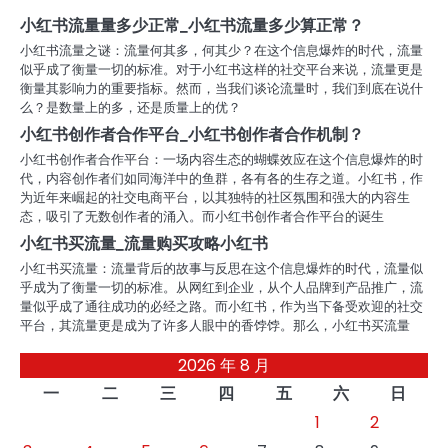
航
小红书流量量多少正常_小红书流量多少算正常？
小红书流量之谜：流量何其多，何其少？在这个信息爆炸的时代，流量
似乎成了衡量一切的标准。对于小红书这样的社交平台来说，流量更是
衡量其影响力的重要指标。然而，当我们谈论流量时，我们到底在说什
么？是数量上的多，还是质量上的优？
小红书创作者合作平台_小红书创作者合作机制？
小红书创作者合作平台：一场内容生态的蝴蝶效应在这个信息爆炸的时
代，内容创作者们如同海洋中的鱼群，各有各的生存之道。小红书，作
为近年来崛起的社交电商平台，以其独特的社区氛围和强大的内容生
态，吸引了无数创作者的涌入。而小红书创作者合作平台的诞生
小红书买流量_流量购买攻略小红书
小红书买流量：流量背后的故事与反思在这个信息爆炸的时代，流量似
乎成为了衡量一切的标准。从网红到企业，从个人品牌到产品推广，流
量似乎成了通往成功的必经之路。而小红书，作为当下备受欢迎的社交
平台，其流量更是成为了许多人眼中的香饽饽。那么，小红书买流量
2026 年 8 月
一
二
三
四
五
六
日
1
2