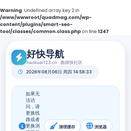
Warning
: Undefined array key 2 in
/www/wwwroot/quadmag.com/wp-
content/plugins/smart-seo-
tool/classes/common.class.php
on line
1247