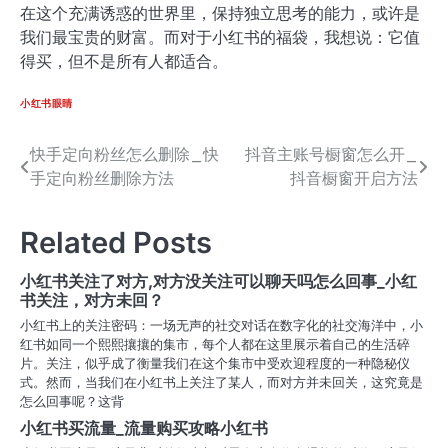
在这个充满诱惑的世界里，保持独立思考的能力，或许是
我们最宝贵的财富。而对于小红书的福袋，我想说：它值
得买，但不是所有人都适合。
小红书眼睛
快手定向粉丝怎么删除_快
抖音主账号橱窗怎么开_
文
手定向粉丝删除方法
抖音橱窗开启方法
章
导
Related Posts
航
小红书关注了对方,对方没关注可以聊天吗怎么回事_小红
书关注，对方未回？
小红书上的关注密码：一场无声的社交对话在数字化的社交海洋中，小
红书如同一个熙熙攘攘的集市，每个人都在这里展示着自己的生活碎
片。关注，似乎成了衡量我们在这个集市中受欢迎程度的一种隐秘仪
式。然而，当我们在小红书上关注了某人，而对方并未回关，这究竟是
怎么回事呢？这背
小红书买流量_流量购买攻略小红书