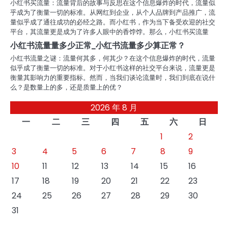
小红书买流量：流量背后的故事与反思在这个信息爆炸的时代，流量似
乎成为了衡量一切的标准。从网红到企业，从个人品牌到产品推广，流
量似乎成了通往成功的必经之路。而小红书，作为当下备受欢迎的社交
平台，其流量更是成为了许多人眼中的香饽饽。那么，小红书买流量
小红书流量量多少正常_小红书流量多少算正常？
小红书流量之谜：流量何其多，何其少？在这个信息爆炸的时代，流量
似乎成了衡量一切的标准。对于小红书这样的社交平台来说，流量更是
衡量其影响力的重要指标。然而，当我们谈论流量时，我们到底在说什
么？是数量上的多，还是质量上的优？
2026 年 8 月
一
二
三
四
五
六
日
1
2
3
4
5
6
7
8
9
10
11
12
13
14
15
16
17
18
19
20
21
22
23
24
25
26
27
28
29
30
31