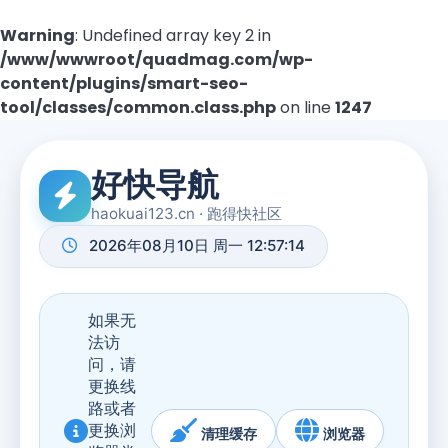
Warning
: Undefined array key 2 in
/www/wwwroot/quadmag.com/wp-
content/plugins/smart-seo-
tool/classes/common.class.php
on line
1247