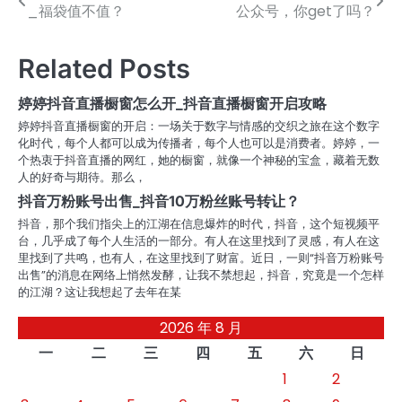
_福袋值不值？
公众号，你get了吗？
章
导
Related Posts
航
婷婷抖音直播橱窗怎么开_抖音直播橱窗开启攻略
婷婷抖音直播橱窗的开启：一场关于数字与情感的交织之旅在这个数字
化时代，每个人都可以成为传播者，每个人也可以是消费者。婷婷，一
个热衷于抖音直播的网红，她的橱窗，就像一个神秘的宝盒，藏着无数
人的好奇与期待。那么，
抖音万粉账号出售_抖音10万粉丝账号转让？
抖音，那个我们指尖上的江湖在信息爆炸的时代，抖音，这个短视频平
台，几乎成了每个人生活的一部分。有人在这里找到了灵感，有人在这
里找到了共鸣，也有人，在这里找到了财富。近日，一则“抖音万粉账号
出售”的消息在网络上悄然发酵，让我不禁想起，抖音，究竟是一个怎样
的江湖？这让我想起了去年在某
2026 年 8 月
一
二
三
四
五
六
日
1
2