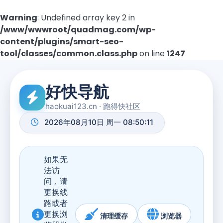
Warning
: Undefined array key 2 in
/www/wwwroot/quadmag.com/wp-
content/plugins/smart-seo-
tool/classes/common.class.php
on line
1247