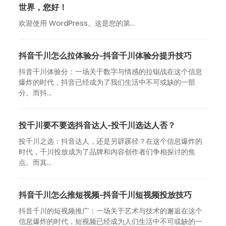
世界，您好！
欢迎使用 WordPress。这是您的第…
抖音千川怎么拉体验分-抖音千川体验分提升技巧
抖音千川体验分：一场关于数字与情感的拉锯战在这个信息
爆炸的时代，抖音已经成为了我们生活中不可或缺的一部
分。而抖...
投千川要不要选抖音达人-投千川选达人否？
投千川之选：抖音达人，还是另辟蹊径？在这个信息爆炸的
时代，千川投放成为了品牌和内容创作者们争相探讨的焦
点。而其...
抖音千川怎么推短视频-抖音千川短视频投放技巧
抖音千川的短视频推广：一场关于艺术与技术的邂逅在这个
信息爆炸的时代，短视频已经成为人们生活中不可或缺的一