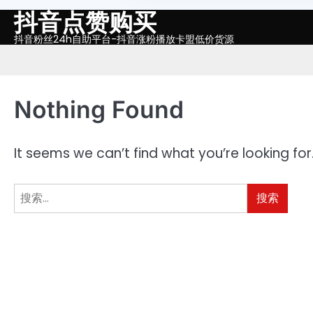
抖音点赞购买
Skip
to
抖音粉丝24h自助平台-抖音涨粉播放卡盟低价货源
content
Nothing Found
It seems we can’t find what you’re looking fo
搜
索：