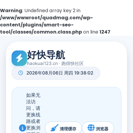
Warning
: Undefined array key 2 in
/www/wwwroot/quadmag.com/wp-
content/plugins/smart-seo-
tool/classes/common.class.php
on line
1247