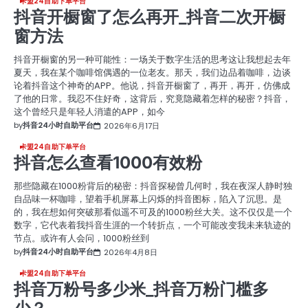
卡盟24自助下单平台
抖音开橱窗了怎么再开_抖音二次开橱
窗方法
抖音开橱窗的另一种可能性：一场关于数字生活的思考这让我想起去年
夏天，我在某个咖啡馆偶遇的一位老友。那天，我们边品着咖啡，边谈
论着抖音这个神奇的APP。他说，抖音开橱窗了，再开，再开，仿佛成
了他的日常。我忍不住好奇，这背后，究竟隐藏着怎样的秘密？抖音，
这个曾经只是年轻人消遣的APP，如今
by
抖音24小时自助平台
2026年6月17日
卡盟24自助下单平台
抖音怎么查看1000有效粉
那些隐藏在1000粉背后的秘密：抖音探秘曾几何时，我在夜深人静时独
自品味一杯咖啡，望着手机屏幕上闪烁的抖音图标，陷入了沉思。是
的，我在想如何突破那看似遥不可及的1000粉丝大关。这不仅仅是一个
数字，它代表着我抖音生涯的一个转折点，一个可能改变我未来轨迹的
节点。或许有人会问，1000粉丝到
by
抖音24小时自助平台
2026年4月8日
卡盟24自助下单平台
抖音万粉号多少米_抖音万粉门槛多