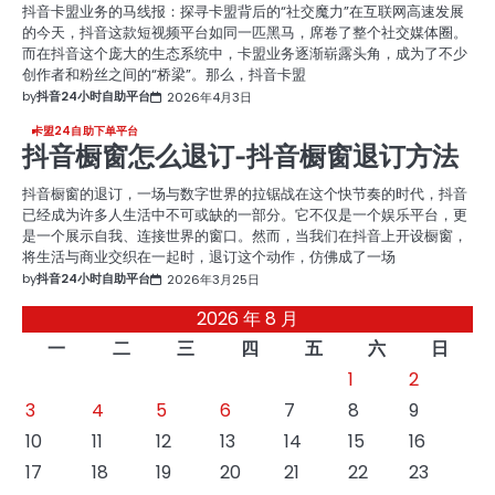
抖音卡盟业务的马线报：探寻卡盟背后的“社交魔力”在互联网高速发展
的今天，抖音这款短视频平台如同一匹黑马，席卷了整个社交媒体圈。
而在抖音这个庞大的生态系统中，卡盟业务逐渐崭露头角，成为了不少
创作者和粉丝之间的“桥梁”。那么，抖音卡盟
by
抖音24小时自助平台
2026年4月3日
卡盟24自助下单平台
抖音橱窗怎么退订-抖音橱窗退订方法
抖音橱窗的退订，一场与数字世界的拉锯战在这个快节奏的时代，抖音
已经成为许多人生活中不可或缺的一部分。它不仅是一个娱乐平台，更
是一个展示自我、连接世界的窗口。然而，当我们在抖音上开设橱窗，
将生活与商业交织在一起时，退订这个动作，仿佛成了一场
by
抖音24小时自助平台
2026年3月25日
2026 年 8 月
一
二
三
四
五
六
日
1
2
3
4
5
6
7
8
9
10
11
12
13
14
15
16
17
18
19
20
21
22
23