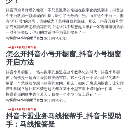
少？
抖音万粉号背后的秘密：不只是数字的堆砌在数字化的浪潮中，抖音这
个平台犹如一颗璀璨的明珠，吸引了无数的目光。而在这个平台上，拥
有“万粉号”的账号，仿佛成为了某种身份的象征。那么，抖音万粉号背
后究竟隐藏着怎样的秘密呢？这让我不禁想起去年在一家咖啡馆偶遇的
一对年轻夫妇，他们的对话似乎为我们揭开了一
by
抖音24小时自助平台
2026年4月8日
卡盟24自助下单平台
怎么开抖音小号开橱窗_抖音小号橱窗
开启方法
抖音小号橱窗，一场与数字的邂逅在这个数字化的时代，抖音小号橱
窗，仿佛是一扇通往虚拟世界的窗口。它不仅是一个展示商品的舞台，
更是一个承载着梦想与创意的空间。那么，如何开启这扇橱窗，让它熠
熠生辉呢？这让我不禁想起去年在某个小型市集上遇到的一件事……一、
橱窗背后的故事去年夏天，我在一个小型市集上遇到了一
by
抖音24小时自助平台
2026年4月5日
卡盟24自助下单平台
抖音卡盟业务马线报帮手_抖音卡盟助
手：马线报答疑