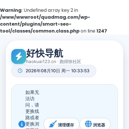
Warning
: Undefined array key 2 in
/www/wwwroot/quadmag.com/wp-
content/plugins/smart-seo-
tool/classes/common.class.php
on line
1247