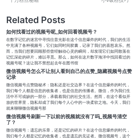
千万粉丝秘籍
小v吸粉技巧
章
导
Related Posts
航
如何找看过的视频号呢_如何回看视频号？
在数字记忆的迷宫中寻找往昔光影在这个信息爆炸的时代，我们的生活
中充满了各种视频号，它们如同时间胶囊，记录了我们的喜怒哀乐。然
而，当我们想要回顾那些曾经触动心灵的瞬间，却发现它们如同散落在
记忆深处的碎片，难以寻觅。那么，如何在这片数字海洋中找回看过的
视频号呢？这让我不禁想起去年在图书馆
微信视频号怎么不让别人看到自己的点赞_隐藏视频号点赞
记录
微信视频号点赞隐秘术：隐私还是社交边界？在这个信息爆炸的时代，
我们每个人都是信息的收集者，也是信息的传播者。微信，作为我们生
活中不可或缺的一部分，承载着我们的社交生活。然而，在这个看似开
放的世界里，隐私却成了我们每个人心中的一块柔软之地。今天，我们
就来聊聊微信视频号那
微信视频号刷新一下以前的视频就没有了吗_视频号清空
了？
微信视频号：遗忘的乐章，还是记忆的碎片？在这个信息爆炸的时代，
我们每个人都是记忆的收集者，也是遗忘的见证者。微信视频号，这个