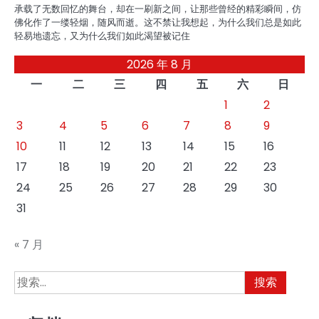
承载了无数回忆的舞台，却在一刷新之间，让那些曾经的精彩瞬间，仿
佛化作了一缕轻烟，随风而逝。这不禁让我想起，为什么我们总是如此
轻易地遗忘，又为什么我们如此渴望被记住
2026 年 8 月
一
二
三
四
五
六
日
1
2
3
4
5
6
7
8
9
10
11
12
13
14
15
16
17
18
19
20
21
22
23
24
25
26
27
28
29
30
31
« 7 月
搜
索：