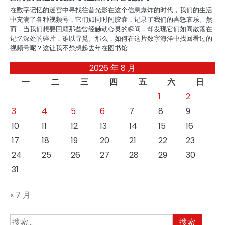
在数字记忆的迷宫中寻找往昔光影在这个信息爆炸的时代，我们的生活
中充满了各种视频号，它们如同时间胶囊，记录了我们的喜怒哀乐。然
而，当我们想要回顾那些曾经触动心灵的瞬间，却发现它们如同散落在
记忆深处的碎片，难以寻觅。那么，如何在这片数字海洋中找回看过的
视频号呢？这让我不禁想起去年在图书馆
2026 年 8 月
一
二
三
四
五
六
日
1
2
3
4
5
6
7
8
9
10
11
12
13
14
15
16
17
18
19
20
21
22
23
24
25
26
27
28
29
30
31
« 7 月
搜