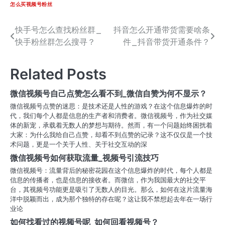
怎么买视频号粉丝
快手号怎么查找粉丝群_
抖音怎么开通带货需要啥条
文
快手粉丝群怎么搜寻？
件_抖音带货开通条件？
章
导
Related Posts
航
微信视频号自己点赞怎么看不到_微信自赞为何不显示？
微信视频号点赞的迷思：是技术还是人性的游戏？在这个信息爆炸的时
代，我们每个人都是信息的生产者和消费者。微信视频号，作为社交媒
体的新宠，承载着无数人的梦想与期待。然而，有一个问题始终困扰着
大家：为什么我给自己点赞，却看不到点赞的记录？这不仅仅是一个技
术问题，更是一个关于人性、关于社交互动的深
微信视频号如何获取流量_视频号引流技巧
微信视频号：流量背后的秘密花园在这个信息爆炸的时代，每个人都是
信息的传播者，也是信息的接收者。而微信，作为我国最大的社交平
台，其视频号功能更是吸引了无数人的目光。那么，如何在这片流量海
洋中脱颖而出，成为那个独特的存在呢？这让我不禁想起去年在一场行
业论
如何找看过的视频号呢_如何回看视频号？