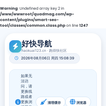
Warning
: Undefined array key 2 in
/www/wwwroot/quadmag.com/wp-
content/plugins/smart-seo-
tool/classes/common.class.php
on line
1247