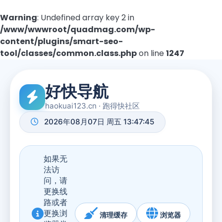
Warning
: Undefined array key 2 in
/www/wwwroot/quadmag.com/wp-
content/plugins/smart-seo-
tool/classes/common.class.php
on line
1247