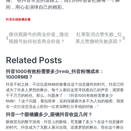
播。”在抖音带货的道路上，我们同样需要把握每一个瞬
间，用心去演绎自己的精彩。
抖音在线刷播放量
微信视频号的商业价值_微信
红果取消点赞失败_红
文
视频号如何创造商业价值？
果点赞撤销失败原因？
章
导
Related Posts
航
抖音1000有效粉需要多少rmb_抖音粉增成本：
1000RMB？
抖音千粉之路：不仅仅是RMB的衡量在这个信息爆炸的时代，抖音已经
成为了许多人梦想的舞台。每个人都在这里寻找着自己的声音，渴望着
千千万万的粉丝。那么，问题来了：《抖音1000有效粉需要多少
RMB》？这个问题，看似简单，实则深藏着许多不为人知的秘密。我曾
在一次行业交流会上听到一位资深网红分享他的经验：“
抖音一个眼镜赚多少_眼镜抖音收益几何？
眼镜背后的数字游戏：抖音上的眼镜，究竟赚了多少？在这个信息爆炸
的时代，抖音成为了无数人展示自我、追逐梦想的舞台。而在这个舞台