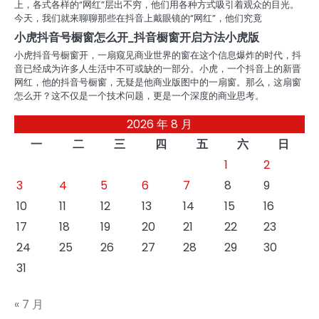
上，各式各样的“网红”层出不穷，他们用各种方式吸引着观众的目光。
今天，我们就来聊聊那些在抖音上戴眼镜的“网红”，他们究竟
小虎抖音号橱窗怎么开_抖音橱窗开启方法小虎版
小虎抖音号橱窗开，一扇窥见商业世界的窗在这个信息爆炸的时代，抖
音已经成为许多人生活中不可或缺的一部分。小虎，一个抖音上的新晋
网红，他的抖音号橱窗，无疑是他商业版图中的一扇窗。那么，这扇窗
怎么开？这不仅是一个技术问题，更是一个深度的商业思考。
2026 年 8 月
一
二
三
四
五
六
日
1
2
3
4
5
6
7
8
9
10
11
12
13
14
15
16
17
18
19
20
21
22
23
24
25
26
27
28
29
30
31
« 7 月