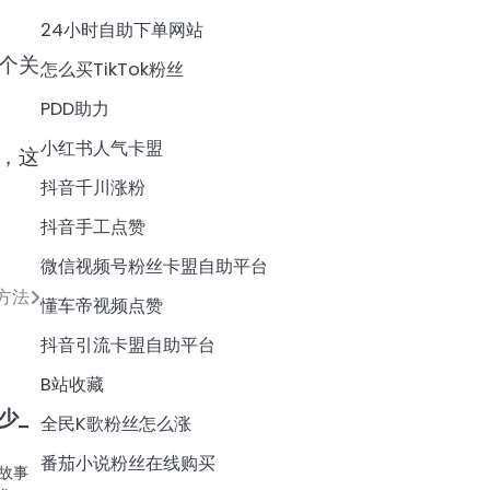
24小时自助下单网站
个关
怎么买TikTok粉丝
PDD助力
小红书人气卡盟
，这
抖音千川涨粉
抖音手工点赞
微信视频号粉丝卡盟自助平台
方法
懂车帝视频点赞
抖音引流卡盟自助平台
B站收藏
少_
全民K歌粉丝怎么涨
番茄小说粉丝在线购买
故事