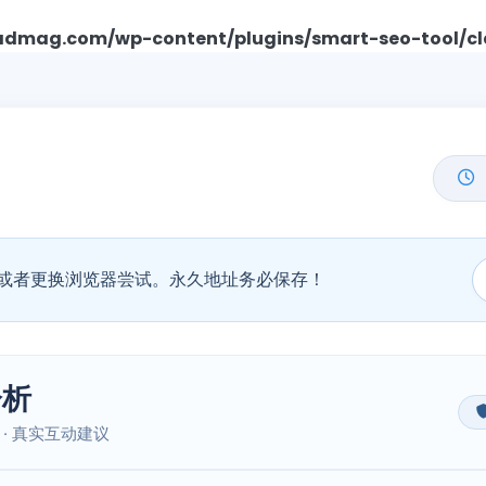
mag.com/wp-content/plugins/smart-seo-tool/cl