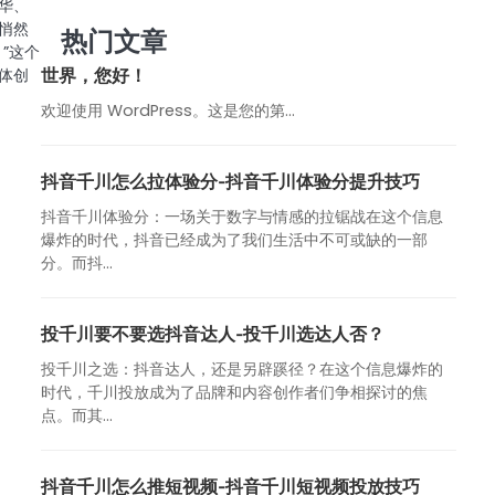
华、
悄然
热门文章
”这个
世界，您好！
体创
欢迎使用 WordPress。这是您的第…
抖音千川怎么拉体验分-抖音千川体验分提升技巧
抖音千川体验分：一场关于数字与情感的拉锯战在这个信息
爆炸的时代，抖音已经成为了我们生活中不可或缺的一部
分。而抖...
投千川要不要选抖音达人-投千川选达人否？
投千川之选：抖音达人，还是另辟蹊径？在这个信息爆炸的
时代，千川投放成为了品牌和内容创作者们争相探讨的焦
点。而其...
抖音千川怎么推短视频-抖音千川短视频投放技巧