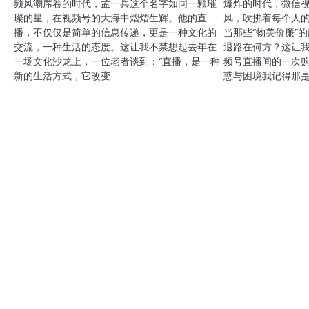
频风潮席卷的时代，孟一兵这个名字如同一颗璀
爆炸的时代，微信
璨的星，在视频号的大海中熠熠生辉。他的直
风，吹拂着每个人
播，不仅仅是简单的信息传递，更是一种文化的
当那些“物美价廉”
交流，一种生活的态度。这让我不禁想起去年在
退路在何方？这让
一场文化沙龙上，一位老者谈到：“直播，是一种
频号直播间的一次购
新的生活方式，它改变
惑与困境我记得那