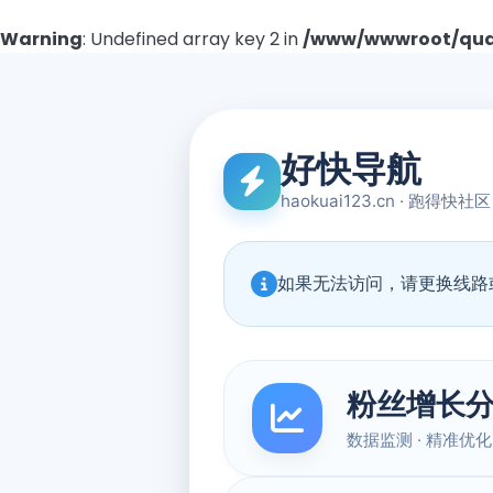
Warning
: Undefined array key 2 in
/www/wwwroot/quad