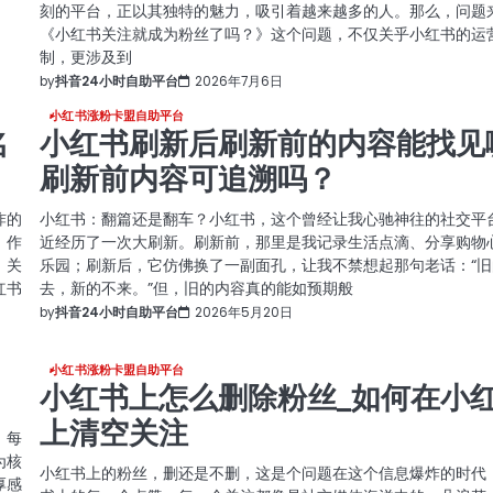
刻的平台，正以其独特的魅力，吸引着越来越多的人。那么，问题
《小红书关注就成为粉丝了吗？》这个问题，不仅关乎小红书的运
制，更涉及到
by
抖音24小时自助平台
2026年7月6日
小红书涨粉卡盟自助平台
名
小红书刷新后刷新前的内容能找见
刷新前内容可追溯吗？
炸的
小红书：翻篇还是翻车？小红书，这个曾经让我心驰神往的社交平
，作
近经历了一次大刷新。刷新前，那里是我记录生活点滴、分享购物
，关
乐园；刷新后，它仿佛换了一副面孔，让我不禁想起那句老话：“旧
红书
去，新的不来。”但，旧的内容真的能如预期般
by
抖音24小时自助平台
2026年5月20日
小红书涨粉卡盟自助平台
小红书上怎么删除粉丝_如何在小
上清空关注
，每
为核
小红书上的粉丝，删还是不删，这是个问题在这个信息爆炸的时代
厚感