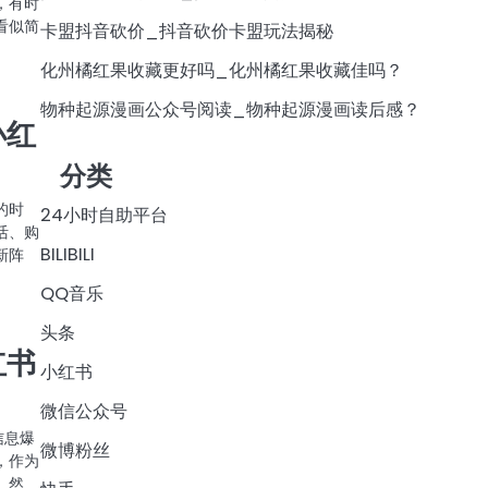
，有时
看似简
卡盟抖音砍价_抖音砍价卡盟玩法揭秘
化州橘红果收藏更好吗_化州橘红果收藏佳吗？
物种起源漫画公众号阅读_物种起源漫画读后感？
小红
分类
的时
24小时自助平台
活、购
BILIBILI
新阵
QQ音乐
头条
红书
小红书
微信公众号
信息爆
微博粉丝
，作为
。然