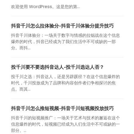
欢迎使用 WordPress。这是您的第…
抖音千川怎么拉体验分-抖音千川体验分提升技巧
抖音千川体验分：一场关于数字与情感的拉锯战在这个信息
爆炸的时代，抖音已经成为了我们生活中不可或缺的一部
分。而抖...
投千川要不要选抖音达人-投千川选达人否？
投千川之选：抖音达人，还是另辟蹊径？在这个信息爆炸的
时代，千川投放成为了品牌和内容创作者们争相探讨的焦
点。而其...
抖音千川怎么推短视频-抖音千川短视频投放技巧
抖音千川的短视频推广：一场关于艺术与技术的邂逅在这个
信息爆炸的时代，短视频已经成为人们生活中不可或缺的一
部分。...