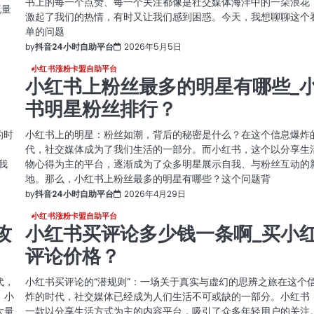
书上的每一个点赞、每一个关注都像是社交媒体海洋中的一朵浪花
流量
激起了我们的热情，有时又让我们感到困惑。今天，我想聊聊这个
单的问题
by
抖音24小时自助平台
2026年5月5日
小红书涨粉卡盟自助平台
小红书上粉丝最多的明星有哪些_
书明星粉丝排行？
的时
小红书上的明星：粉丝如潮，背后的秘密是什么？在这个信息爆炸
代，社交媒体成为了我们生活的一部分。而小红书，这个以分享生
我
物心得为主的平台，逐渐成为了众多明星展示自我、与粉丝互动的
地。那么，小红书上粉丝最多的明星有哪些？这个问题背
by
抖音24小时自助平台
2026年4月29日
小红书涨粉卡盟自助平台
攻
小红书买评论多少钱一条啊_买小
评论价格？
代，
小红书买评论的“潜规则”：一场关于真实与虚幻的思辨之旅在这个
。小
炸的时代，社交媒体已经成为人们生活不可或缺的一部分。小红书
大量
一款以分享生活方式为主的内容平台，吸引了众多年轻用户的关注