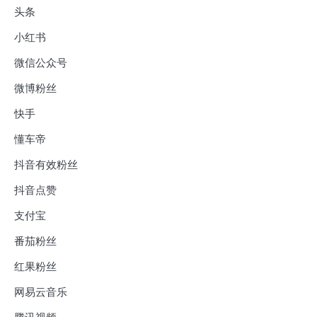
头条
小红书
微信公众号
微博粉丝
快手
懂车帝
抖音有效粉丝
抖音点赞
支付宝
番茄粉丝
红果粉丝
网易云音乐