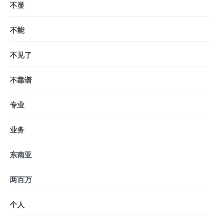
不显
不能
不见了
不靠谱
专业
业务
东南亚
两百万
个人