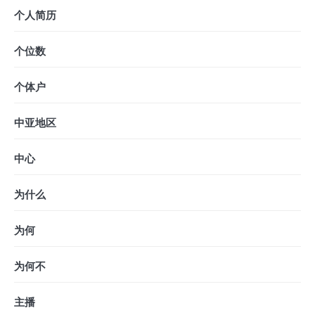
个人简历
个位数
个体户
中亚地区
中心
为什么
为何
为何不
主播