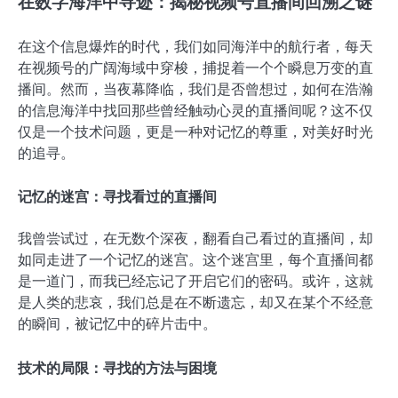
在数字海洋中寻迹：揭秘视频号直播间回溯之谜
在这个信息爆炸的时代，我们如同海洋中的航行者，每天
在视频号的广阔海域中穿梭，捕捉着一个个瞬息万变的直
播间。然而，当夜幕降临，我们是否曾想过，如何在浩瀚
的信息海洋中找回那些曾经触动心灵的直播间呢？这不仅
仅是一个技术问题，更是一种对记忆的尊重，对美好时光
的追寻。
记忆的迷宫：寻找看过的直播间
我曾尝试过，在无数个深夜，翻看自己看过的直播间，却
如同走进了一个记忆的迷宫。这个迷宫里，每个直播间都
是一道门，而我已经忘记了开启它们的密码。或许，这就
是人类的悲哀，我们总是在不断遗忘，却又在某个不经意
的瞬间，被记忆中的碎片击中。
技术的局限：寻找的方法与困境