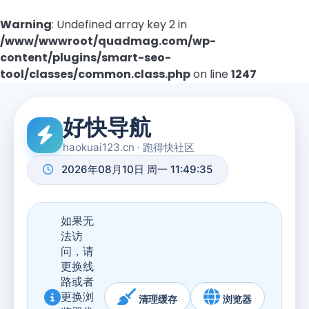
Warning
: Undefined array key 2 in
/www/wwwroot/quadmag.com/wp-
content/plugins/smart-seo-
tool/classes/common.class.php
on line
1247