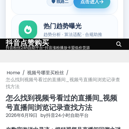
抖音点赞购买
Skip
抖音粉丝24h自助平台-抖音涨粉播放卡盟低价货源
to
content
Home
视频号哪里买粉丝
怎么找到视频号看过的直播间_视频号直播间浏览记录查
找方法
怎么找到视频号看过的直播间_视频
号直播间浏览记录查找方法
2026年6月19日
by
抖音24小时自助平台