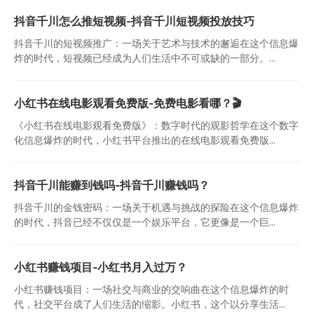
抖音千川怎么推短视频-抖音千川短视频投放技巧
抖音千川的短视频推广：一场关于艺术与技术的邂逅在这个信息爆
炸的时代，短视频已经成为人们生活中不可或缺的一部分。...
小红书在线电影观看免费版-免费电影看哪？🎬
《小红书在线电影观看免费版》：数字时代的观影哲学在这个数字
化信息爆炸的时代，小红书平台推出的在线电影观看免费版...
抖音千川能赚到钱吗-抖音千川赚钱吗？
抖音千川的金钱密码：一场关于机遇与挑战的探险在这个信息爆炸
的时代，抖音已经不仅仅是一个娱乐平台，它更像是一个巨...
小红书赚钱项目-小红书月入过万？
小红书赚钱项目：一场社交与商业的交响曲在这个信息爆炸的时
代，社交平台成了人们生活的缩影。小红书，这个以分享生活...