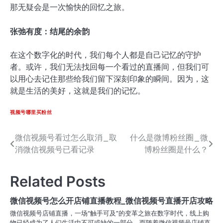
那无疑会是一次愉快的回忆之旅。
张弛有度：结尾的余韵
在这个数字化的时代，我们每个人都是自己记忆的守护
者。或许，我们无法找回每一个看过的直播间，但我们可
以用心去记住那些给我们留下深刻印象的瞬间。因为，这
就是生活的美好，这就是我们的记忆。
视频号哪里买粉丝
微信视频号看过怎么取消_取
什么是微博粉丝圈_微
文
消微信视频号已看记录
博粉丝圈是什么？
章
导
Related Posts
航
微信视频号怎么开店铺直播教程_微信视频号直播开店攻略
微信视频号店铺直播，一场“触手可及”的变革之旅在数字时代，线上购
物已经成为了人们生活中不可或缺的一部分。而随着微信视频号店铺直