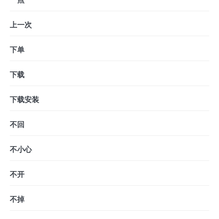
上一次
下单
下载
下载安装
不回
不小心
不开
不掉