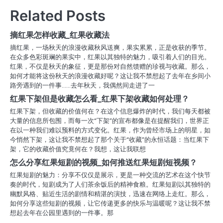
导
Related Posts
航
摘红果怎样收藏_红果收藏法
摘红果，一场秋天的浪漫收藏秋风送爽，果实累累，正是收获的季节。
在众多色彩斑斓的果实中，红果以其独特的魅力，吸引着人们的目光。
红果，不仅是秋天的象征，更是那份对自然馈赠的珍视与收藏。那么，
如何才能将这份秋天的浪漫收藏好呢？这让我不禁想起了去年在乡间小
路旁遇到的一件事……去年秋天，我偶然间走进了一
红果下架但是收藏怎么看_红果下架收藏如何处理？
红果下架，但收藏的价值何在？在这个信息爆炸的时代，我们每天都被
大量的信息所包围，而每一次“下架”的宣布都像是在提醒我们，世界正
在以一种我们难以预料的方式变化。红果，作为曾经市场上的明星，如
今悄然下架，这让我不禁想起了那个关于“收藏”的永恒话题：当红果下
架，它的收藏价值究竟何在？我想，这让我联想
怎么分享红果短剧的视频_如何推送红果短剧短视频？
红果短剧的魅力：分享不仅仅是展示，更是一种交流的艺术在这个快节
奏的时代，短剧成为了人们茶余饭后的精神食粮。红果短剧以其独特的
幽默风格、贴近生活的剧情和精湛的演技，迅速在网络上走红。那么，
如何分享这些短剧的视频，让它传递更多的快乐与温暖呢？这让我不禁
想起去年在公园里遇到的一件事。那