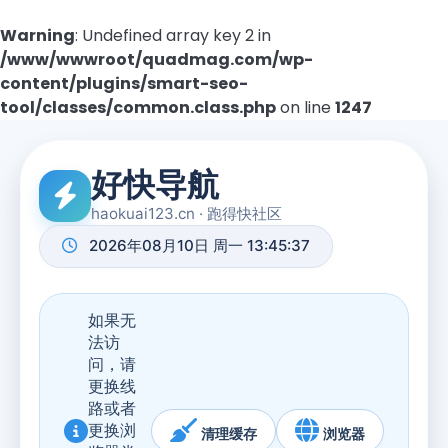
Warning
: Undefined array key 2 in
/www/wwwroot/quadmag.com/wp-
content/plugins/smart-seo-
tool/classes/common.class.php
on line
1247