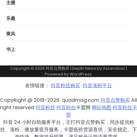
主播
乐趣
乘风
书上
Copyright © 2026
抖音点赞购买
| Depth News by
Ascendoor
|
Powered by
WordPress
.
友情链接：
抖音粉丝购买
抖音涨粉平台
CopyRight @ 2018-2026 quadmag.com
抖音点赞购买
All
right reserved
抖音粉丝
抖音粉丝
卡盟网
网站地图
抖音粉丝卡
盟
抖音 24 小时自助服务平台，主打抖音点赞购买，同步提供粉
丝、涨粉、播放量提升服务，卡盟低价货源直供，安全稳定。下
单快捷，数据提升明显，满足账号运营流量需求。