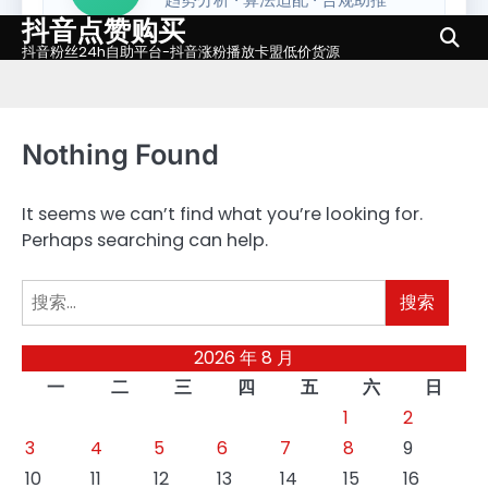
抖音点赞购买
Skip
to
抖音粉丝24h自助平台-抖音涨粉播放卡盟低价货源
content
Nothing Found
It seems we can’t find what you’re looking for.
Perhaps searching can help.
搜
索：
2026 年 8 月
一
二
三
四
五
六
日
1
2
3
4
5
6
7
8
9
10
11
12
13
14
15
16