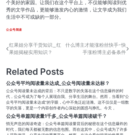
个美好的家园。让我们在这个平台上，不仅能够阅读到优
秀的文学作品，更能够激发内心的激情，让文学成为我们
生活中不可或缺的一部分。
公众号阅读
红果姐分享干货知识_红
什么博主才能涨粉丝快手-快
文
果姐揭秘实用知识？
手涨粉博主必备条件
章
导
Related Posts
航
公众号平均阅读量未达成_公众号阅读量未达标？
公众号阅读量未达成的背后：不只是数字的失落在这个信息爆炸的时
代，公众号成为了每个人展现自我、分享生活的舞台。然而，当看到“公
众号平均阅读量未达成”的字眼，心中不免泛起涟漪。这不仅仅是一组数
字的失落，更是一个内容创作者内心深处的困惑与挣扎。今天，
公众号单篇阅读量1千多_公众号单篇阅读破千？
悄无声息的阅读奇迹：公众号单篇阅读量背后的秘密在这个信息爆炸的
时代，我们每天都被无数的信息包围。而在这其中，公众号成为了许多