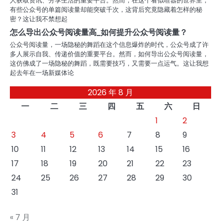
人获取资讯、分享生活的重要平台。然而，在这个看似喧嚣的世界里，
有些公众号的单篇阅读量却能突破千次，这背后究竟隐藏着怎样的秘
密？这让我不禁想起
怎么导出公众号阅读量高_如何提升公众号阅读量？
公众号阅读量，一场隐秘的舞蹈在这个信息爆炸的时代，公众号成了许
多人展示自我、传递价值的重要平台。然而，如何导出公众号阅读量，
这仿佛成了一场隐秘的舞蹈，既需要技巧，又需要一点运气。这让我想
起去年在一场新媒体论
2026 年 8 月
一
二
三
四
五
六
日
1
2
3
4
5
6
7
8
9
10
11
12
13
14
15
16
17
18
19
20
21
22
23
24
25
26
27
28
29
30
31
« 7 月