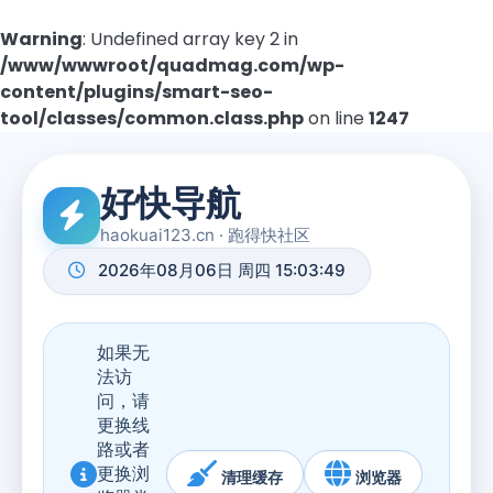
Warning
: Undefined array key 2 in
/www/wwwroot/quadmag.com/wp-
content/plugins/smart-seo-
tool/classes/common.class.php
on line
1247