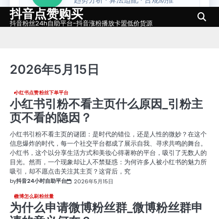
抖音点赞购买
Skip
to
抖音粉丝24h自助平台-抖音涨粉播放卡盟低价货源
content
2026年5月15日
小红书点赞粉丝下单平台
小红书引粉不看主页什么原因_引粉主
页不看的隐因？
小红书引粉不看主页的谜团：是时代的错位，还是人性的微妙？在这个
信息爆炸的时代，每一个社交平台都成了展示自我、寻求共鸣的舞台。
小红书，这个以分享生活方式和美妆心得著称的平台，吸引了无数人的
目光。然而，一个现象却让人不禁疑惑：为何许多人被小红书的魅力所
吸引，却不愿点击关注其主页？这背后，究
by
抖音24小时自助平台
2026年5月15日
微博怎么刷粉丝量
为什么申请微博粉丝群_微博粉丝群申