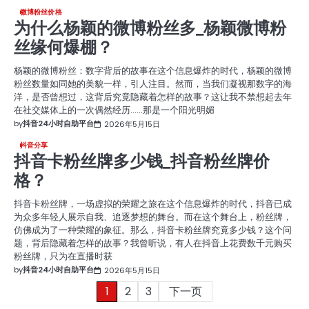
微博粉丝价格
为什么杨颖的微博粉丝多_杨颖微博粉
丝缘何爆棚？
杨颖的微博粉丝：数字背后的故事在这个信息爆炸的时代，杨颖的微博
粉丝数量如同她的美貌一样，引人注目。然而，当我们凝视那数字的海
洋，是否曾想过，这背后究竟隐藏着怎样的故事？这让我不禁想起去年
在社交媒体上的一次偶然经历……那是一个阳光明媚
by
抖音24小时自助平台
2026年5月15日
抖音分享
抖音卡粉丝牌多少钱_抖音粉丝牌价
格？
抖音卡粉丝牌，一场虚拟的荣耀之旅在这个信息爆炸的时代，抖音已成
为众多年轻人展示自我、追逐梦想的舞台。而在这个舞台上，粉丝牌，
仿佛成为了一种荣耀的象征。那么，抖音卡粉丝牌究竟多少钱？这个问
题，背后隐藏着怎样的故事？我曾听说，有人在抖音上花费数千元购买
粉丝牌，只为在直播时获
by
抖音24小时自助平台
2026年5月15日
文
1
2
3
下一页