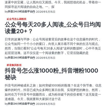
迷雾中的宝藏，让人既向往又困惑。今天，我就想借此机会，带着你一
同探寻这片阅读的自由之地。一、探
by
抖音24小时自助平台
2026年5月15日
公众号怎么刷粉丝
公众号每天20多人阅读_公众号日均阅
读量20+？
日常的波澜与平静：公众号阅读量背后的故事在这个信息爆炸的时代，
公众号如同一个个小小的窗口，向世人展示着不同个体的生活与观点。
然而，当我们看到“公众号每天20多人阅读”这样的数据时，心中不免泛
起层层涟漪。这不仅仅是一个阅读量的数字，它背后隐藏的是
by
抖音24小时自助平台
2026年5月15日
抖音购买粉丝
抖音号怎么涨1000粉_抖音增粉1000
秘诀
抖音号的神秘成长之旅：如何突破1000粉的瓶颈？在这个快节奏、信息
爆炸的时代，抖音已成为众多网红展示自我、实现梦想的舞台。然而，
如何在万千抖音号中脱颖而出，成为粉丝破千的佼佼者呢？这无疑是一
道难题。今天，我就要和大家探讨这个话
by
抖音24小时自助平台
2026年5月15日