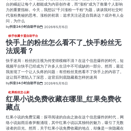
台的崛起让每个人都能成为内容创作者，而“涨粉”成为了衡量个人影响
力的重要指标。今天，我想以“千川涨粉一千粉”为题，谈谈我对社交时
代涨粉奥秘的思考。涨粉的初衷：追求关注还是自我表达？或许有人会
问，为什么
by
抖音24小时自助平台
2026年5月15日
快手收藏卡盟自助平台
快手上的粉丝怎么看不了_快手粉丝无
法观看？
快手迷局：粉丝的注视为何变得模糊不清？在这个信息爆炸的时代，短
视频平台快手已经成为了许多人生活中不可或缺的一部分。然而，最近
我发现了一个让人头疼的问题：有些粉丝竟然看不了快手上的内容了。
这让我不禁陷入了深思，这背后到底隐藏着怎样的迷局
by
抖音24小时自助平台
2026年5月15日
红果粉丝怎么刷
红果小说免费收藏在哪里_红果免费收
藏点
红果小说的免费宝藏：探寻阅读的自由之旅在这个信息爆炸的时代，网
络小说如雨后春笋般涌现，其中红果小说以其独特的魅力，吸引了无数
读者的目光。然而，关于红果小说免费收藏的地点，却像是一块隐藏在