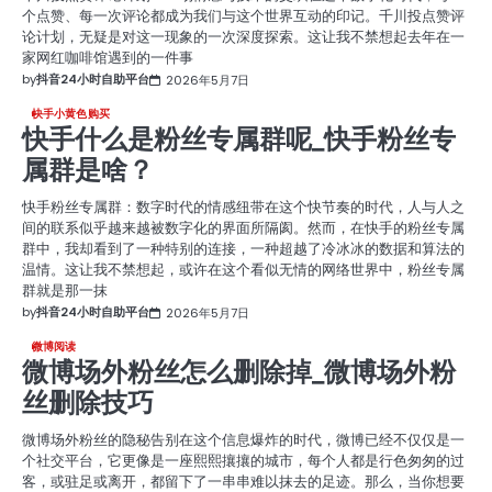
个点赞、每一次评论都成为我们与这个世界互动的印记。千川投点赞评
论计划，无疑是对这一现象的一次深度探索。这让我不禁想起去年在一
家网红咖啡馆遇到的一件事
by
抖音24小时自助平台
2026年5月7日
快手小黄色购买
快手什么是粉丝专属群呢_快手粉丝专
属群是啥？
快手粉丝专属群：数字时代的情感纽带在这个快节奏的时代，人与人之
间的联系似乎越来越被数字化的界面所隔阂。然而，在快手的粉丝专属
群中，我却看到了一种特别的连接，一种超越了冷冰冰的数据和算法的
温情。这让我不禁想起，或许在这个看似无情的网络世界中，粉丝专属
群就是那一抹
by
抖音24小时自助平台
2026年5月7日
微博阅读
微博场外粉丝怎么删除掉_微博场外粉
丝删除技巧
微博场外粉丝的隐秘告别在这个信息爆炸的时代，微博已经不仅仅是一
个社交平台，它更像是一座熙熙攘攘的城市，每个人都是行色匆匆的过
客，或驻足或离开，都留下了一串串难以抹去的足迹。那么，当你想要