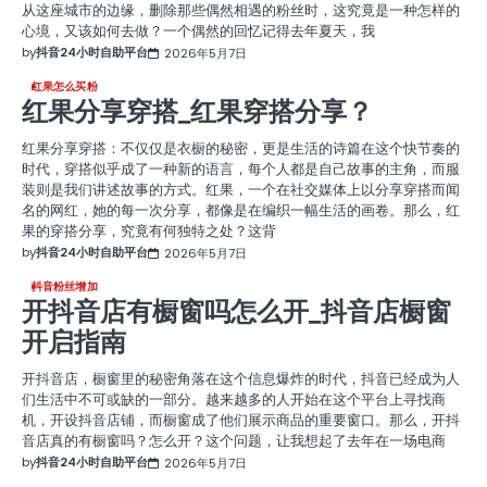
从这座城市的边缘，删除那些偶然相遇的粉丝时，这究竟是一种怎样的
心境，又该如何去做？一个偶然的回忆记得去年夏天，我
by
抖音24小时自助平台
2026年5月7日
红果怎么买粉
红果分享穿搭_红果穿搭分享？
红果分享穿搭：不仅仅是衣橱的秘密，更是生活的诗篇在这个快节奏的
时代，穿搭似乎成了一种新的语言，每个人都是自己故事的主角，而服
装则是我们讲述故事的方式。红果，一个在社交媒体上以分享穿搭而闻
名的网红，她的每一次分享，都像是在编织一幅生活的画卷。那么，红
果的穿搭分享，究竟有何独特之处？这背
by
抖音24小时自助平台
2026年5月7日
抖音粉丝增加
开抖音店有橱窗吗怎么开_抖音店橱窗
开启指南
开抖音店，橱窗里的秘密角落在这个信息爆炸的时代，抖音已经成为人
们生活中不可或缺的一部分。越来越多的人开始在这个平台上寻找商
机，开设抖音店铺，而橱窗成了他们展示商品的重要窗口。那么，开抖
音店真的有橱窗吗？怎么开？这个问题，让我想起了去年在一场电商
by
抖音24小时自助平台
2026年5月7日