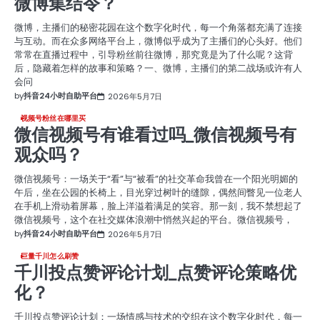
微博集结令？
微博，主播们的秘密花园在这个数字化时代，每一个角落都充满了连接
与互动。而在众多网络平台上，微博似乎成为了主播们的心头好。他们
常常在直播过程中，引导粉丝前往微博，那究竟是为了什么呢？这背
后，隐藏着怎样的故事和策略？一、微博，主播们的第二战场或许有人
会问
by
抖音24小时自助平台
2026年5月7日
视频号粉丝在哪里买
微信视频号有谁看过吗_微信视频号有
观众吗？
微信视频号：一场关于“看”与“被看”的社交革命我曾在一个阳光明媚的
午后，坐在公园的长椅上，目光穿过树叶的缝隙，偶然间瞥见一位老人
在手机上滑动着屏幕，脸上洋溢着满足的笑容。那一刻，我不禁想起了
微信视频号，这个在社交媒体浪潮中悄然兴起的平台。微信视频号，
by
抖音24小时自助平台
2026年5月7日
巨量千川怎么刷赞
千川投点赞评论计划_点赞评论策略优
化？
千川投点赞评论计划：一场情感与技术的交织在这个数字化时代，每一