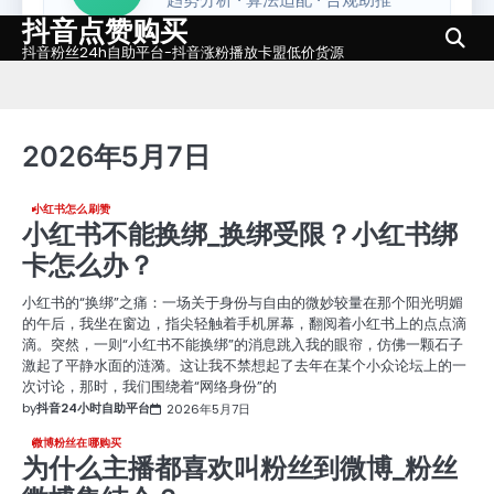
抖音点赞购买
Skip
to
抖音粉丝24h自助平台-抖音涨粉播放卡盟低价货源
content
2026年5月7日
小红书怎么刷赞
小红书不能换绑_换绑受限？小红书绑
卡怎么办？
小红书的“换绑”之痛：一场关于身份与自由的微妙较量在那个阳光明媚
的午后，我坐在窗边，指尖轻触着手机屏幕，翻阅着小红书上的点点滴
滴。突然，一则“小红书不能换绑”的消息跳入我的眼帘，仿佛一颗石子
激起了平静水面的涟漪。这让我不禁想起了去年在某个小众论坛上的一
次讨论，那时，我们围绕着“网络身份”的
by
抖音24小时自助平台
2026年5月7日
微博粉丝在哪购买
为什么主播都喜欢叫粉丝到微博_粉丝