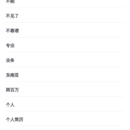
不能
不见了
不靠谱
专业
业务
东南亚
两百万
个人
个人简历