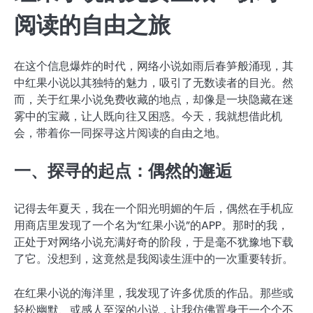
阅读的自由之旅
在这个信息爆炸的时代，网络小说如雨后春笋般涌现，其
中红果小说以其独特的魅力，吸引了无数读者的目光。然
而，关于红果小说免费收藏的地点，却像是一块隐藏在迷
雾中的宝藏，让人既向往又困惑。今天，我就想借此机
会，带着你一同探寻这片阅读的自由之地。
一、探寻的起点：偶然的邂逅
记得去年夏天，我在一个阳光明媚的午后，偶然在手机应
用商店里发现了一个名为“红果小说”的APP。那时的我，
正处于对网络小说充满好奇的阶段，于是毫不犹豫地下载
了它。没想到，这竟然是我阅读生涯中的一次重要转折。
在红果小说的海洋里，我发现了许多优质的作品。那些或
轻松幽默、或感人至深的小说，让我仿佛置身于一个个不