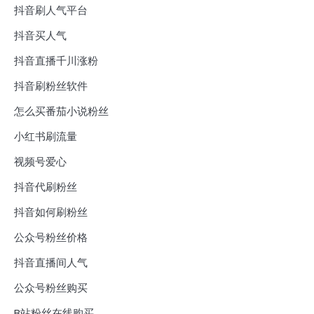
抖音刷人气平台
抖音买人气
抖音直播千川涨粉
抖音刷粉丝软件
怎么买番茄小说粉丝
小红书刷流量
视频号爱心
抖音代刷粉丝
抖音如何刷粉丝
公众号粉丝价格
抖音直播间人气
公众号粉丝购买
B站粉丝在线购买