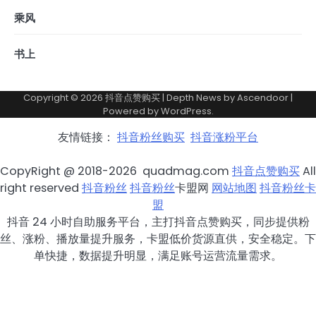
乘风
书上
Copyright © 2026
抖音点赞购买
| Depth News by
Ascendoor
|
Powered by
WordPress
.
友情链接：
抖音粉丝购买
抖音涨粉平台
CopyRight @ 2018-2026 quadmag.com
抖音点赞购买
All
right reserved
抖音粉丝
抖音粉丝
卡盟网
网站地图
抖音粉丝卡
盟
抖音 24 小时自助服务平台，主打抖音点赞购买，同步提供粉
丝、涨粉、播放量提升服务，卡盟低价货源直供，安全稳定。下
单快捷，数据提升明显，满足账号运营流量需求。