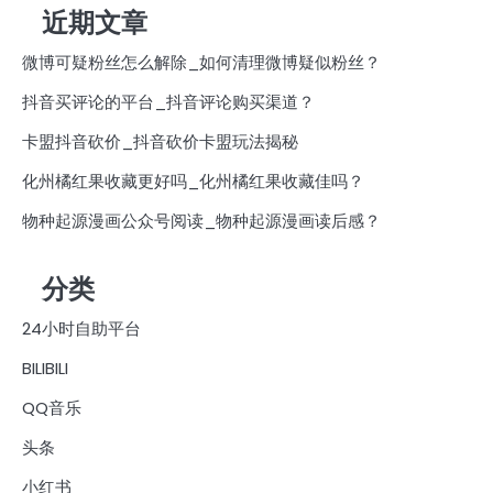
近期文章
微博可疑粉丝怎么解除_如何清理微博疑似粉丝？
抖音买评论的平台_抖音评论购买渠道？
卡盟抖音砍价_抖音砍价卡盟玩法揭秘
化州橘红果收藏更好吗_化州橘红果收藏佳吗？
物种起源漫画公众号阅读_物种起源漫画读后感？
分类
24小时自助平台
BILIBILI
QQ音乐
头条
小红书