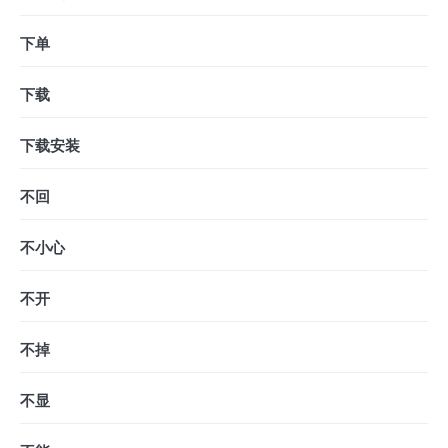
下单
下载
下载安装
不回
不小心
不开
不掉
不显