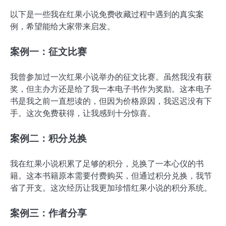
以下是一些我在红果小说免费收藏过程中遇到的真实案
例，希望能给大家带来启发。
案例一：征文比赛
我曾参加过一次红果小说举办的征文比赛。虽然我没有获
奖，但主办方还是给了我一本电子书作为奖励。这本电子
书是我之前一直想读的，但因为价格原因，我迟迟没有下
手。这次免费获得，让我感到十分惊喜。
案例二：积分兑换
我在红果小说积累了足够的积分，兑换了一本心仪的书
籍。这本书籍原本需要付费购买，但通过积分兑换，我节
省了开支。这次经历让我更加珍惜红果小说的积分系统。
案例三：作者分享