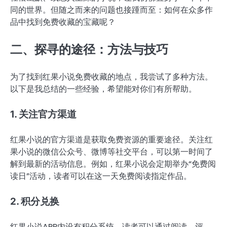
同的世界。但随之而来的问题也接踵而至：如何在众多作
品中找到免费收藏的宝藏呢？
二、探寻的途径：方法与技巧
为了找到红果小说免费收藏的地点，我尝试了多种方法。
以下是我总结的一些经验，希望能对你们有所帮助。
1. 关注官方渠道
红果小说的官方渠道是获取免费资源的重要途径。关注红
果小说的微信公众号、微博等社交平台，可以第一时间了
解到最新的活动信息。例如，红果小说会定期举办“免费阅
读日”活动，读者可以在这一天免费阅读指定作品。
2. 积分兑换
红果小说APP内设有积分系统，读者可以通过阅读、评