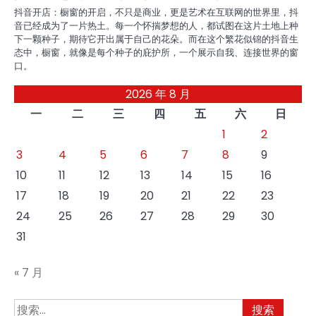
抖音开店：橱窗的开启，不只是商业，更是艺术在互联网的世界里，抖
音已经成为了一片热土。每一个怀揣梦想的人，都试图在这片土地上种
下一颗种子，期待它开出属于自己的花朵。而在这个繁花似锦的抖音生
态中，橱窗，就像是每个种子的庇护所，一个展示自我、连接世界的窗
口。
2026 年 8 月
一
二
三
四
五
六
日
1
2
3
4
5
6
7
8
9
10
11
12
13
14
15
16
17
18
19
20
21
22
23
24
25
26
27
28
29
30
31
« 7 月
搜