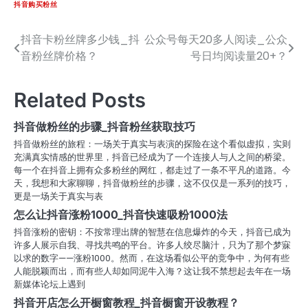
抖音购买粉丝
抖音卡粉丝牌多少钱_抖
公众号每天20多人阅读_公众
文
音粉丝牌价格？
号日均阅读量20+？
章
导
Related Posts
航
抖音做粉丝的步骤_抖音粉丝获取技巧
抖音做粉丝的旅程：一场关于真实与表演的探险在这个看似虚拟，实则
充满真实情感的世界里，抖音已经成为了一个连接人与人之间的桥梁。
每一个在抖音上拥有众多粉丝的网红，都走过了一条不平凡的道路。今
天，我想和大家聊聊，抖音做粉丝的步骤，这不仅仅是一系列的技巧，
更是一场关于真实与表
怎么让抖音涨粉1000_抖音快速吸粉1000法
抖音涨粉的密钥：不按常理出牌的智慧在信息爆炸的今天，抖音已成为
许多人展示自我、寻找共鸣的平台。许多人绞尽脑汁，只为了那个梦寐
以求的数字——涨粉1000。然而，在这场看似公平的竞争中，为何有些
人能脱颖而出，而有些人却如同泥牛入海？这让我不禁想起去年在一场
新媒体论坛上遇到
抖音开店怎么开橱窗教程_抖音橱窗开设教程？