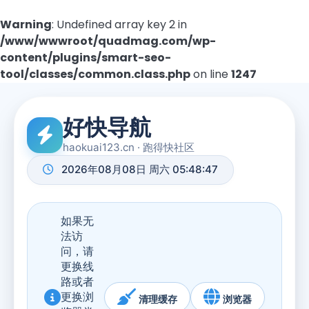
Warning
: Undefined array key 2 in
/www/wwwroot/quadmag.com/wp-
content/plugins/smart-seo-
tool/classes/common.class.php
on line
1247