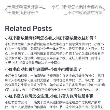
千川涨粉需要开播吗_
小红书收藏怎么删除全部内容
文
千川开播必涨粉？
_小红书收藏清空方法
章
导
Related Posts
航
小红书播放量有钱吗怎么看_小红书播放量收益如何？
小红书播放量：数字背后的秘密与故事在这个信息爆炸的时代，小红书
作为一个集潮流、分享和社交于一体的平台，吸引了无数人的目光。那
么，问题来了，小红书的播放量究竟有多少价值？我们又该如何去看待
这个数字呢？这让我不禁想起去年在某个线上论坛上看到的一则讨论，
关于“小红书播放量是否能决定一个网红
小红书自动扣费能追回吗-小红书扣费追回？
小红书自动扣费，一场隐秘的消费陷阱？在这个信息爆炸的时代，我们
每个人都是数字化生活的受益者，同时也是其中的一员。小红书，这个
以分享美好生活为宗旨的平台，如今却成为了许多消费者心中的一块“痛
点”。近日，关于小红书自动扣费的争议再次引发了公众的关注。这
小红书官方账号怎么注册_小红书官方账号注册步骤
小红书官方账号：一场关于自我表达的数字征途在这个信息爆炸的时
代，每个人都是潜在的传播者，而小红书，这个以分享生活、记录美好