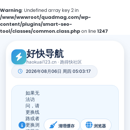
Warning
: Undefined array key 2 in
/www/wwwroot/quadmag.com/wp-
content/plugins/smart-seo-
tool/classes/common.class.php
on line
1247