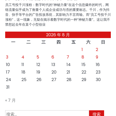
员工号投千川涨粉：数字时代的“神秘力量”在这个信息爆炸的时代，网
络流量似乎成为了衡量个人或企业成功与否的重要标志。千川，作为抖
音、快手等平台的广告投放系统，其影响力不言而喻。而“员工号投千川
涨粉”，这一现象，无疑在揭示着数字时代的一种“神秘力量”。这让我不
禁想起去年在某个小型创业
2026 年 8 月
一
二
三
四
五
六
日
1
2
3
4
5
6
7
8
9
10
11
12
13
14
15
16
17
18
19
20
21
22
23
24
25
26
27
28
29
30
31
« 7 月
搜