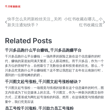
千川有效粉丝
快手怎么关闭新粉丝关注_关闭
小红书收藏在哪儿_小
文
新关注通知快手？
红书收藏位置
章
导
Related Posts
航
千川多品跑什么平台赚钱_千川多品跑赚平台
千川多品跑什么平台赚钱：一场跨界的探险之旅在这个信息爆炸的时
代，赚钱的渠道如同满天繁星，让人眼花缭乱。而千川多品，作为一个
多方位的营销平台，自然吸引了无数创业者和投资者的目光。那么，千
川多品究竟跑什么平台赚钱呢？这不禁让我想起了去年在云南旅行时，
遇到的一位摆地摊的奶奶，
千川图文起号涨粉_千川图文起号涨粉秘诀？
千川图文起号涨粉：一场视觉与情感的较量在这个信息爆炸的时代，图
文内容成为了社交媒体上的主流。千川图文，作为一种新兴的图文创作
方式，正逐渐成为网红起号涨粉的利器。然而，在这场视觉与情感的较
量中，我们究竟应该
员工号投千川涨粉_千川助力员工号涨粉