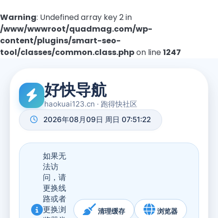
Warning
: Undefined array key 2 in
/www/wwwroot/quadmag.com/wp-
content/plugins/smart-seo-
tool/classes/common.class.php
on line
1247