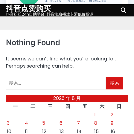
抖音点赞购买
Skip
to
抖音粉丝24h自助平台-抖音涨粉播放卡盟低价货源
content
Nothing Found
It seems we can’t find what you’re looking for.
Perhaps searching can help.
搜
索：
2026 年 8 月
一
二
三
四
五
六
日
1
2
3
4
5
6
7
8
9
10
11
12
13
14
15
16