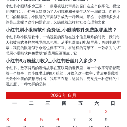
小红书小眼睛多少正常：一扇窥视现代审美的窗口在这个数字化、视觉
化的时代，小红书无疑成为了人们窥视和分享生活的一扇窗口。而在小
红书的世界里，小眼睛的审美似乎成为一种风尚。那么，小眼睛多少才
算是正常呢？这个问题背后，又隐藏着怎样的社会心理和文化
小红书刷小眼睛软件免费版_小眼睛软件免费版哪里找？
小红书刷小眼睛软件，一场视觉的探险在这个信息爆炸的时代，我们每
天都被各式各样的视觉信息包围。从手机屏幕到电脑屏幕，再到电视屏
幕，我们的眼睛似乎永远也停不下来。在这样的背景下，一款名为“小红
书刷小眼睛软件免费版”的应用应运而生，它
小红书6万粉丝月收入_小红书粉丝月入多少？
小红书，数字背后的温情故事在互联网的世界里，每一个数字背后都藏
着一个故事，而小红书上的6万粉丝，月收入这一数字，背后更是藏着
无数创业者的梦想与付出。我常常在想，这背后，究竟是一种怎样的生
活态度，一种怎样的坚持，
2026 年 8 月
一
二
三
四
五
六
日
1
2
3
4
5
6
7
8
9