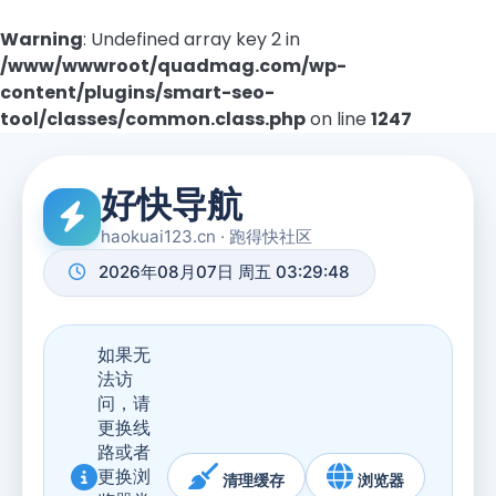
Warning
: Undefined array key 2 in
/www/wwwroot/quadmag.com/wp-
content/plugins/smart-seo-
tool/classes/common.class.php
on line
1247