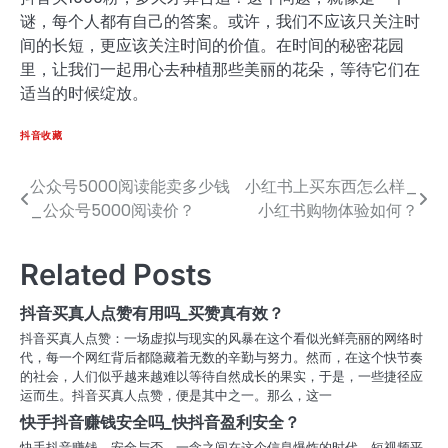
谜，每个人都有自己的答案。或许，我们不应该只关注时
间的长短，更应该关注时间的价值。在时间的秘密花园
里，让我们一起用心去种植那些美丽的花朵，等待它们在
适当的时候绽放。
抖音收藏
公众号5000阅读能卖多少钱
小红书上买东西怎么样_
文
_公众号5000阅读价？
小红书购物体验如何？
章
导
Related Posts
航
抖音买真人点赞有用吗_买赞真有效？
抖音买真人点赞：一场虚拟与现实的风暴在这个看似光鲜亮丽的网络时
代，每一个网红背后都隐藏着无数的辛勤与努力。然而，在这个快节奏
的社会，人们似乎越来越难以等待自然成长的果实，于是，一些捷径应
运而生。抖音买真人点赞，便是其中之一。那么，这一
快手抖音赚钱安全吗_快抖音盈利安全？
快手抖音赚钱，安全与否，一念之间在这个信息爆炸的时代，短视频平