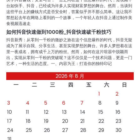
台如快手、抖音，已经成为许多人实现财富梦想的舞台。然而，当谈到
这些平台上的赚钱方式是否安全时，答案似乎并不那么简单。这让我不
禁想起去年在网络上看到的一个故事，一个年轻人在抖音上通过制作美
食视频迅速走
如何抖音快速做到1000粉_抖音快速破千粉技巧
抖音新秀：从零到一千粉的微妙之旅在这个信息爆炸的时代，抖音无疑
成为了展示自我、分享生活、甚至实现梦想的舞台。许多人梦想着在这
里一夜成名，拥有成千上万的粉丝。然而，如何在这片喧嚣中脱颖而
出，实现从零到一千粉的突破呢？这不仅仅是一个技术问题，更是一门
艺术，一种生活的态度。一、内容为王：打造你的独特印记
2026 年 8 月
一
二
三
四
五
六
日
1
2
3
4
5
6
7
8
9
10
11
12
13
14
15
16
17
18
19
20
21
22
23
24
25
26
27
28
29
30
31